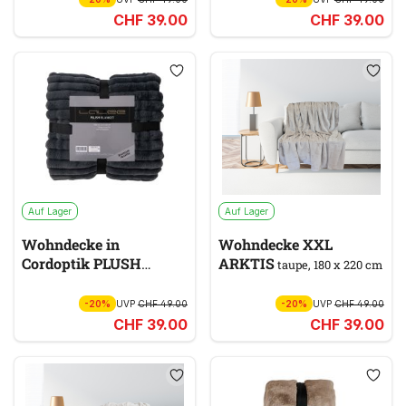
CHF 39.00
CHF 39.00
Auf Lager
Auf Lager
Wohndecke in
Wohndecke XXL
Cordoptik PLUSH
ARKTIS
taupe, 180 x 220 cm
BLANKET
150 x 200 cm,
grau
-20%
UVP
CHF 49.00
-20%
UVP
CHF 49.00
CHF 39.00
CHF 39.00