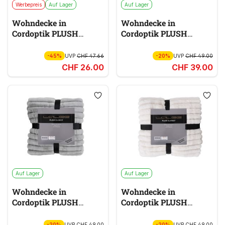
Werbepreis
Auf Lager
Auf Lager
Wohndecke in
Wohndecke in
Cordoptik PLUSH
Cordoptik PLUSH
BLANKET
BLANKET
rot & orange, 150
150 x 200 cm,
x 200 cm
taupe
-45%
UVP
CHF 47.66
-20%
UVP
CHF 49.00
CHF 26.00
CHF 39.00
Auf Lager
Auf Lager
Wohndecke in
Wohndecke in
Cordoptik PLUSH
Cordoptik PLUSH
BLANKET
BLANKET
silber, 150 x 200
150 x 200 cm,
cm
weiß
-20%
UVP
CHF 49.00
-20%
UVP
CHF 49.00