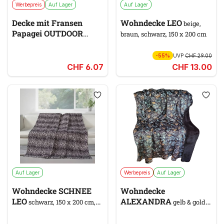
Werbepreis
Auf Lager
Auf Lager
Decke mit Fransen
Wohndecke LEO
beige,
Papagei OUTDOOR
braun, schwarz, 150 x 200 cm
multicolor, weiß, 100 x 200 cm
-55%
UVP
CHF 29.00
CHF 6.07
CHF 13.00
Auf Lager
Werbepreis
Auf Lager
Wohndecke SCHNEE
Wohndecke
LEO
ALEXANDRA
schwarz, 150 x 200 cm,
gelb & gold,
grau
braun, schwarz, silber, 150 x
200 cm