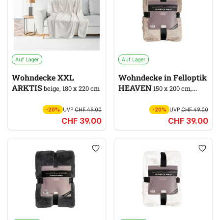
Auf Lager
Auf Lager
Wohndecke XXL
Wohndecke in Felloptik
ARKTIS
HEAVEN
beige, 180 x 220 cm
150 x 200 cm,
taupe
-20%
UVP
CHF 49.00
-20%
UVP
CHF 49.00
CHF 39.00
CHF 39.00