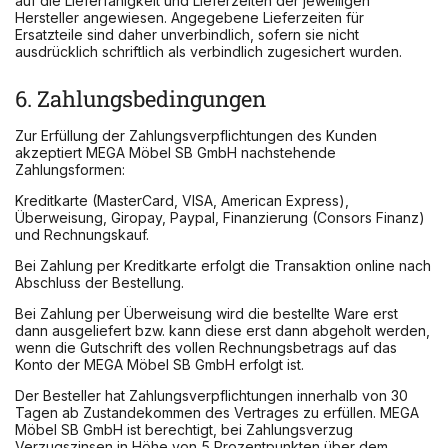
auf die Lieferfähigkeit und Lieferzeiten der jeweiligen
Hersteller angewiesen. Angegebene Lieferzeiten für
Ersatzteile sind daher unverbindlich, sofern sie nicht
ausdrücklich schriftlich als verbindlich zugesichert wurden.
6. Zahlungsbedingungen
Zur Erfüllung der Zahlungsverpflichtungen des Kunden
akzeptiert MEGA Möbel SB GmbH nachstehende
Zahlungsformen:
Kreditkarte (MasterCard, VISA, American Express),
Überweisung, Giropay, Paypal, Finanzierung (Consors Finanz)
und Rechnungskauf.
Bei Zahlung per Kreditkarte erfolgt die Transaktion online nach
Abschluss der Bestellung.
Bei Zahlung per Überweisung wird die bestellte Ware erst
dann ausgeliefert bzw. kann diese erst dann abgeholt werden,
wenn die Gutschrift des vollen Rechnungsbetrags auf das
Konto der MEGA Möbel SB GmbH erfolgt ist.
Der Besteller hat Zahlungsverpflichtungen innerhalb von 30
Tagen ab Zustandekommen des Vertrages zu erfüllen. MEGA
Möbel SB GmbH ist berechtigt, bei Zahlungsverzug
Verzugszinsen in Höhe von 5 Prozentpunkten über dem