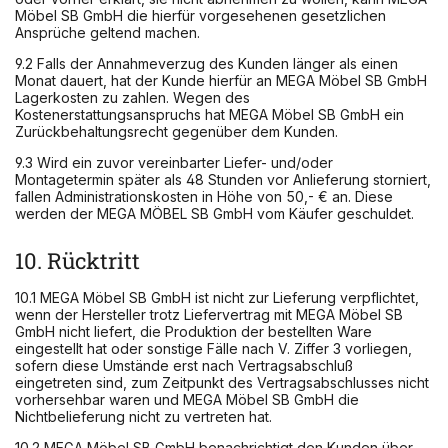
Möbel SB GmbH die hierfür vorgesehenen gesetzlichen
Ansprüche geltend machen.
9.2 Falls der Annahmeverzug des Kunden länger als einen
Monat dauert, hat der Kunde hierfür an MEGA Möbel SB GmbH
Lagerkosten zu zahlen. Wegen des
Kostenerstattungsanspruchs hat MEGA Möbel SB GmbH ein
Zurückbehaltungsrecht gegenüber dem Kunden.
9.3 Wird ein zuvor vereinbarter Liefer- und/oder
Montagetermin später als 48 Stunden vor Anlieferung storniert,
fallen Administrationskosten in Höhe von 50,- € an. Diese
werden der MEGA MÖBEL SB GmbH vom Käufer geschuldet.
10. Rücktritt
10.1 MEGA Möbel SB GmbH ist nicht zur Lieferung verpflichtet,
wenn der Hersteller trotz Liefervertrag mit MEGA Möbel SB
GmbH nicht liefert, die Produktion der bestellten Ware
eingestellt hat oder sonstige Fälle nach V. Ziffer 3 vorliegen,
sofern diese Umstände erst nach Vertragsabschluß
eingetreten sind, zum Zeitpunkt des Vertragsabschlusses nicht
vorhersehbar waren und MEGA Möbel SB GmbH die
Nichtbelieferung nicht zu vertreten hat.
10.2 MEGA Möbel SB GmbH benachrichtigt den Kunden über