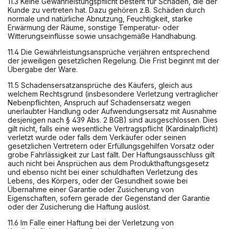
11.3 Keine Gewährleistungspflicht besteht für Schäden, die der
Kunde zu vertreten hat. Dazu gehören z.B. Schäden durch
normale und natürliche Abnutzung, Feuchtigkeit, starke
Erwärmung der Räume, sonstige Temperatur- oder
Witterungseinflüsse sowie unsachgemäße Handhabung.
11.4 Die Gewährleistungsansprüche verjähren entsprechend
der jeweiligen gesetzlichen Regelung. Die Frist beginnt mit der
Übergabe der Ware.
11.5 Schadensersatzansprüche des Käufers, gleich aus
welchem Rechtsgrund (insbesondere Verletzung vertraglicher
Nebenpflichten, Anspruch auf Schadensersatz wegen
unerlaubter Handlung oder Aufwendungsersatz mit Ausnahme
desjenigen nach § 439 Abs. 2 BGB) sind ausgeschlossen. Dies
gilt nicht, falls eine wesentliche Vertragspflicht (Kardinalpflicht)
verletzt wurde oder falls dem Verkäufer oder seinen
gesetzlichen Vertretern oder Erfüllungsgehilfen Vorsatz oder
grobe Fahrlässigkeit zur Last fällt. Der Haftungsausschluss gilt
auch nicht bei Ansprüchen aus dem Produkthaftungsgesetz
und ebenso nicht bei einer schuldhaften Verletzung des
Lebens, des Körpers, oder der Gesundheit sowie bei
Übernahme einer Garantie oder Zusicherung von
Eigenschaften, sofern gerade der Gegenstand der Garantie
oder der Zusicherung die Haftung auslöst.
11.6 Im Falle einer Haftung bei der Verletzung von