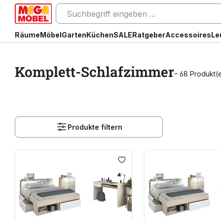
Räume
Möbel
Garten
Küchen
SALE
Ratgeber
Accessoires
Le
Komplett-Schlafzimmer
– 68 Produkt(
Produkte filtern