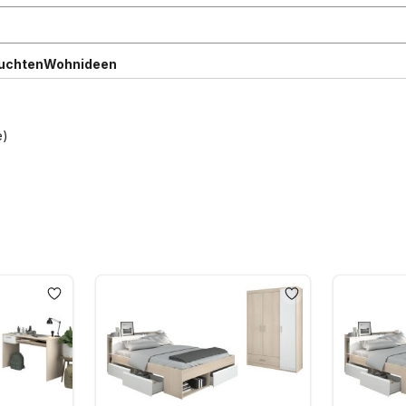
uchten
Wohnideen
e)