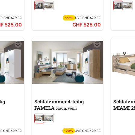
VP
CHF 679.00
-22%
UVP
CHF 679.00
F 525.00
CHF 525.00
lig
Schlafzimmer 4-teilig
Schlafzim
PAMELA
MIAMI 2
braun, weiß
VP
CHF 699.00
-20%
UVP
CHF 699.00