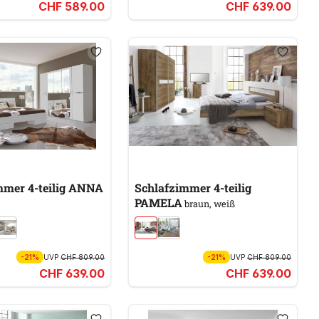
CHF 589.00
CHF 639.00
Schlafzimmer 4-teilig ANNA
Schlafzimmer 4-teilig
PAMELA
braun, weiß
-21%
UVP
CHF 809.00
-21%
UVP
CHF 809.00
CHF 639.00
CHF 639.00