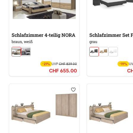
Schlafzimmer 4-teilig NORA
Schlafzimmer Set
braun, weiß
grau
-21%
UVP
CHF 839.00
-19%
U
CHF 655.00
CH