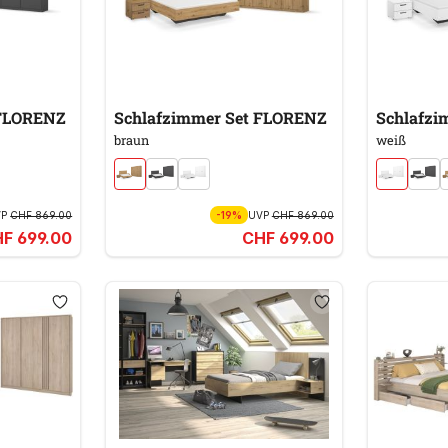
 FLORENZ
Schlafzimmer Set FLORENZ
Schlafzi
braun
weiß
VP
CHF 869.00
-19%
UVP
CHF 869.00
F 699.00
CHF 699.00