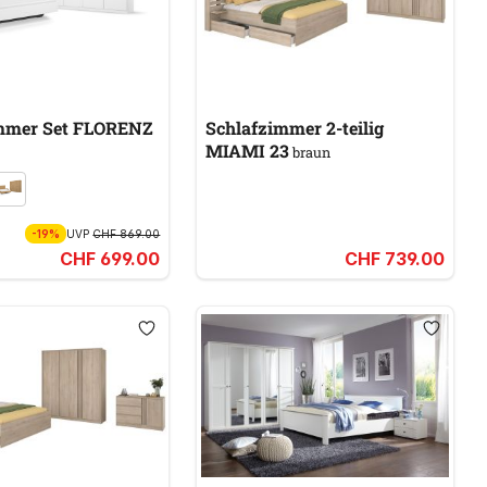
mmer Set FLORENZ
Schlafzimmer 2-teilig
MIAMI 23
braun
-19%
UVP
CHF 869.00
CHF 699.00
CHF 739.00