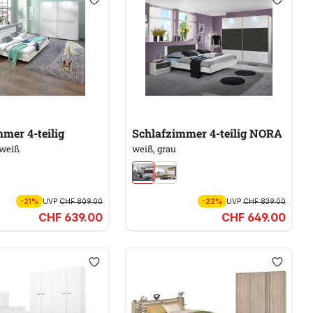
mer 4-teilig
Schlafzimmer 4-teilig NORA
weiß
weiß, grau
-21%
UVP
CHF 809.00
-22%
UVP
CHF 839.00
CHF 639.00
CHF 649.00