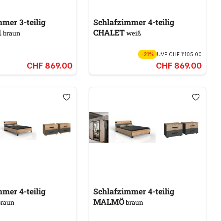
mer 3-teilig
Schlafzimmer 4-teilig
1
CHALET
braun
weiß
-21%
UVP
CHF 1’105.00
CHF 869.00
CHF 869.00
mer 4-teilig
Schlafzimmer 4-teilig
MALMÖ
raun
braun