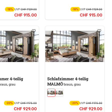
-18%
UVP
CHF 1’129.00
-18%
UVP
CHF 1’129.00
CHF 915.00
CHF 915.00
mer 4-teilig
Schlafzimmer 4-teilig
MALMÖ
raun, grau
braun, grau
-20%
UVP
CHF 1’175.00
-20%
UVP
CHF 1’175.00
CHF 929.00
CHF 929.00