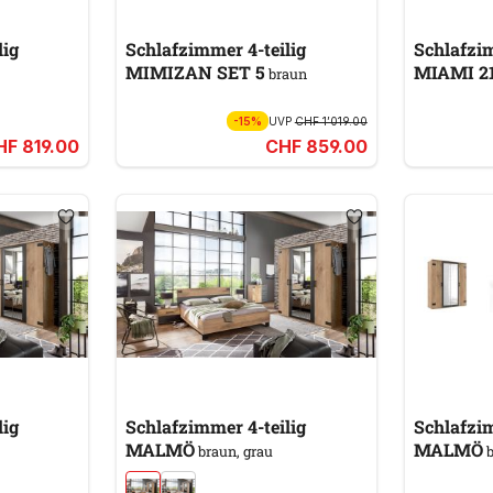
lig
Schlafzimmer 4-teilig
Schlafzim
MIMIZAN SET 5
MIAMI 2
braun
-15%
UVP
CHF 1’019.00
HF 819.00
CHF 859.00
lig
Schlafzimmer 4-teilig
Schlafzim
MALMÖ
MALMÖ
braun, grau
b