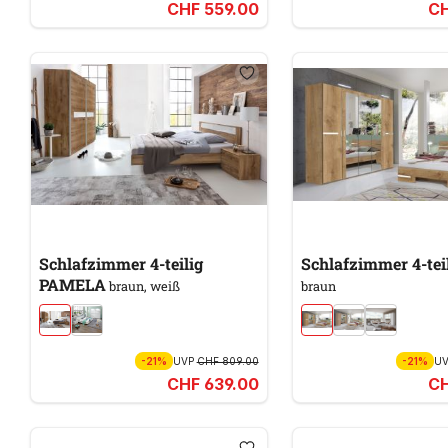
CHF 559.00
CH
Schlafzimmer 4-teilig
PAMELA
braun, weiß
braun
-21%
UVP
CHF 809.00
-21%
U
CHF 639.00
CH