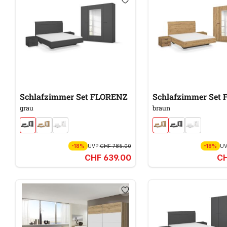
Schlafzimmer Set FLORENZ
Schlafzimmer Set
grau
braun
-18%
UVP
CHF 785.00
-18%
U
CHF 639.00
CH