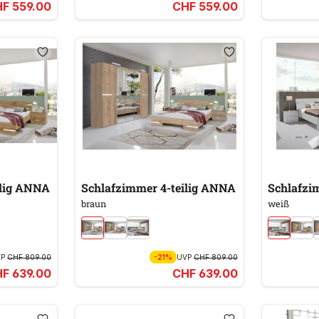
F 559.00
CHF 559.00
Schlafzimmer 4-teilig ANNA
Schlafzimmer 4-teilig ANNA
braun
weiß
VP
CHF 809.00
-21%
UVP
CHF 809.00
F 639.00
CHF 639.00