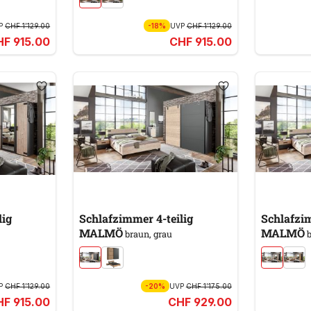
P
CHF 1’129.00
-18%
UVP
CHF 1’129.00
HF 915.00
CHF 915.00
lig
Schlafzimmer 4-teilig
Schlafzim
MALMÖ
MALMÖ
braun, grau
b
P
CHF 1’129.00
-20%
UVP
CHF 1’175.00
HF 915.00
CHF 929.00