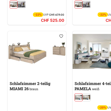
-22%
UVP
CHF 679.00
-22%
U
CHF 525.00
CH
Schlafzimmer 2-teilig
Schlafzimmer 4-tei
MIAMI 26
PAMELA
braun
weiß
-20%
U