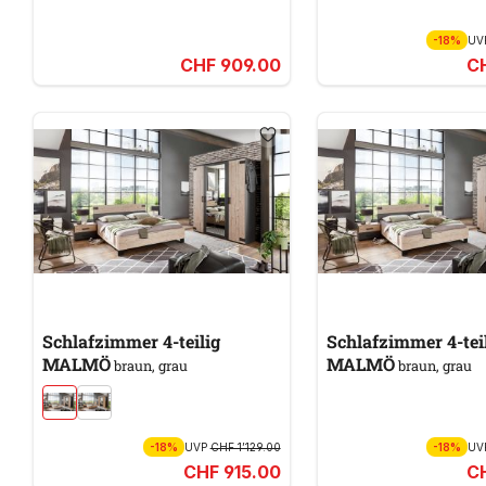
-18%
UV
CHF 909.00
C
Schlafzimmer 4-teilig
Schlafzimmer 4-tei
MALMÖ
MALMÖ
braun, grau
braun, grau
-18%
UVP
CHF 1’129.00
-18%
UV
CHF 915.00
C