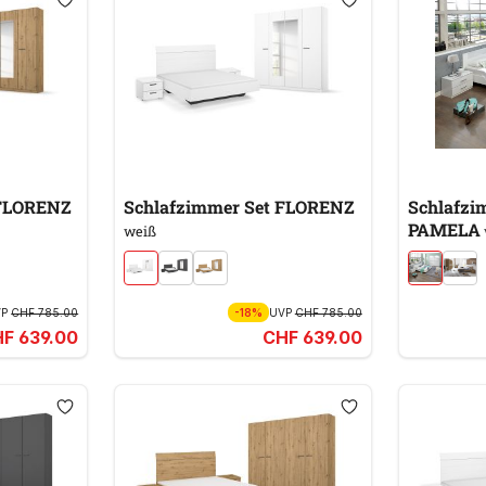
 FLORENZ
Schlafzimmer Set FLORENZ
Schlafzim
PAMELA
weiß
VP
CHF 785.00
-18%
UVP
CHF 785.00
F 639.00
CHF 639.00