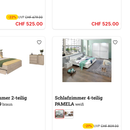
-22%
UVP
CHF 679.00
CHF 525.00
CHF 525.00
mer 2-teilig
Schlafzimmer 4-teilig
9
PAMELA
braun
weiß
-21%
UVP
CHF 809.00