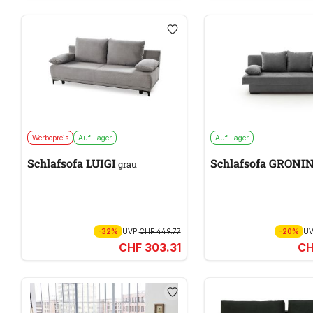
Werbepreis
Auf Lager
Auf Lager
Schlafsofa LUIGI
Schlafsofa G
grau
-32%
UVP
CHF 449.77
-20%
U
CHF 303.31
CH