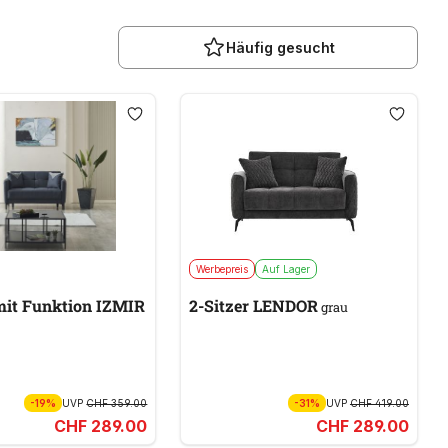
Häufig gesucht
Werbepreis
Auf Lager
 mit Funktion IZMIR
2-Sitzer LENDOR
grau
-19%
UVP
CHF 359.00
-31%
UVP
CHF 419.00
CHF 289.00
CHF 289.00