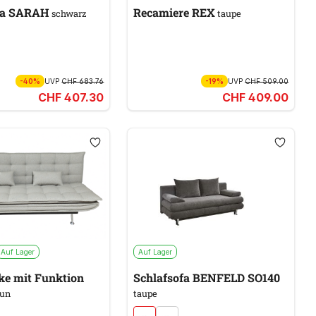
fa SARAH
Recamiere REX
schwarz
taupe
-40%
UVP
CHF 683.76
-19%
UVP
CHF 509.00
CHF 407.30
CHF 409.00
Auf Lager
Auf Lager
ke mit Funktion
Schlafsofa BENFELD SO140
un
taupe