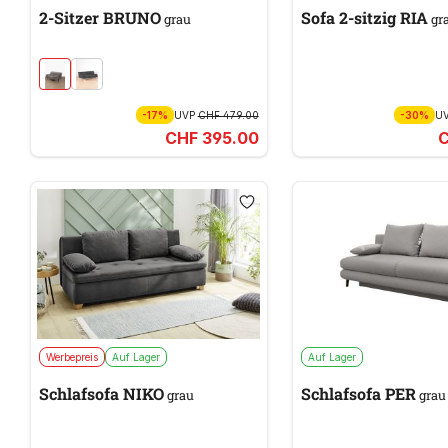
2-Sitzer BRUNO
Sofa 2-sitzig RIA
grau
gr
-17%
UVP
CHF 479.00
-30%
U
CHF 395.00
C
Werbepreis
Auf Lager
Auf Lager
Schlafsofa NIKO
Schlafsofa PER
grau
grau