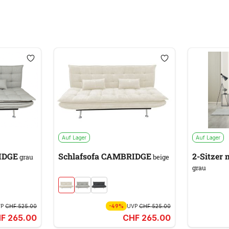
Auf Lager
Auf Lager
IDGE
Schlafsofa CAMBRIDGE
2-Sitzer
grau
beige
grau
VP
CHF 525.00
-49%
UVP
CHF 525.00
F 265.00
CHF 265.00