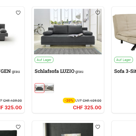
Auf Lager
Auf Lager
RONINGEN
Schlafsofa LUZIO
Sofa 3-Si
grau
grau
VP
CHF 409.00
-20%
UVP
CHF 409.00
F 325.00
CHF 325.00