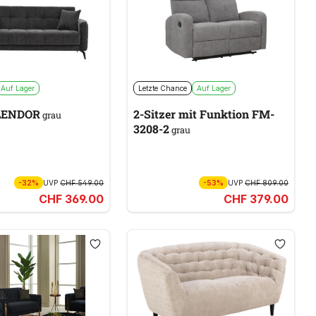
Auf Lager
Letzte Chance
Auf Lager
 LENDOR
2-Sitzer mit Funktion FM-
grau
3208-2
grau
-32%
UVP
CHF 549.00
-53%
UVP
CHF 809.00
CHF 369.00
CHF 379.00