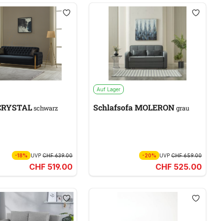
Auf Lager
 CRYSTAL
Schlafsofa MOLERON
schwarz
grau
-18%
UVP
CHF 639.00
-20%
UVP
CHF 659.00
CHF 519.00
CHF 525.00