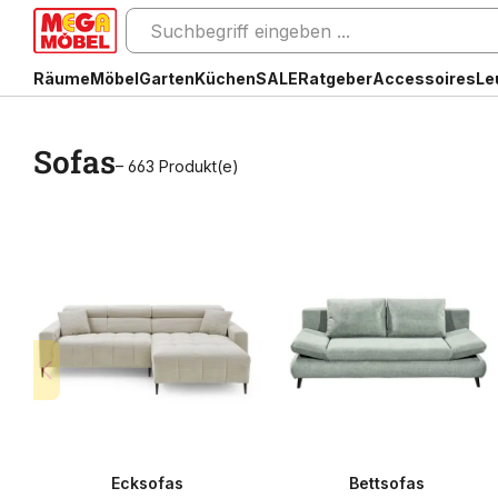
Räume
Möbel
Garten
Küchen
SALE
Ratgeber
Accessoires
Le
Sofas
– 663 Produkt(e)
Ecksofas
Bettsofas