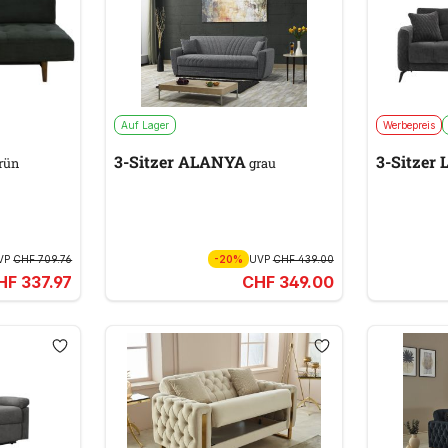
Auf Lager
Werbepreis
3-Sitzer ALANYA
3-Sitzer
rün
grau
VP
CHF 709.76
-20%
UVP
CHF 439.00
HF 337.97
CHF 349.00