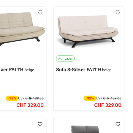
Auf Lager
tzer FAITH
Sofa 3-Sitzer FAITH
beige
beige
-32%
UVP
CHF 489.00
-32%
UVP
CHF 489.00
CHF 329.00
CHF 329.00