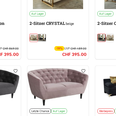
Auf Lager
Auf Lager
ion
2-Sitzer CRYSTAL
2-Sitzer
beige
VP
CHF 869.00
-19%
UVP
CHF 489.00
F 395.00
CHF 395.00
Letzte Chance
Auf Lager
Werbepreis