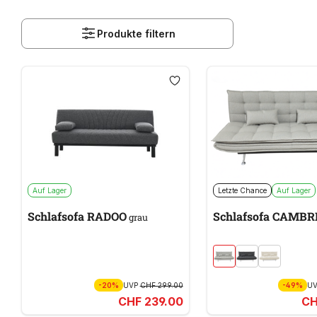
Produkte filtern
Auf Lager
Letzte Chance
Auf Lager
Schlafsofa RADOO
Schlafsofa CAMBR
grau
-20%
UVP
CHF 299.00
-49%
U
CHF 239.00
CH