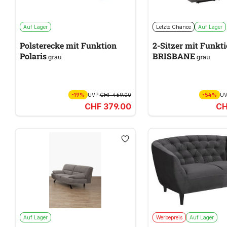
Auf Lager
Letzte Chance
Auf Lager
Polsterecke mit Funktion
2-Sitzer mit Funkt
Polaris
BRISBANE
grau
grau
-19%
UVP
CHF 469.00
-54%
U
CHF 379.00
CH
Auf Lager
Werbepreis
Auf Lager