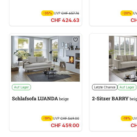
-35%
UVP
CHF 657.76
-20%
U
CHF 424.63
CH
Auf Lager
Letzte Chance
Auf Lager
Schlafsofa LUANDA
2-Sitzer BARRY
beige
bei
-19%
UVP
CHF 569.00
-19%
U
CHF 459.00
CH