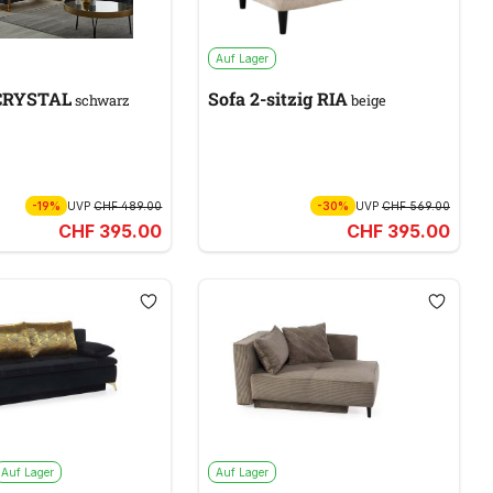
Auf Lager
 CRYSTAL
Sofa 2-sitzig RIA
schwarz
beige
-19%
UVP
CHF 489.00
-30%
UVP
CHF 569.00
CHF 395.00
CHF 395.00
Auf Lager
Auf Lager