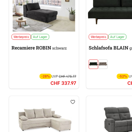
Werbepreis
Auf Lager
Werbepreis
Auf Lager
Recamiere ROBIN
Schlafsofa BLAIN
schwarz
g
-28%
UVP
CHF 475.77
-52%
U
CHF 337.97
C