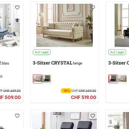
Auf Lager
Auf Lager
2
3-Sitzer CRYSTAL
3-Sitzer
blau
beige
ch
VP
CHF 639.00
-18%
UVP
CHF 639.00
F 509.00
CHF 519.00