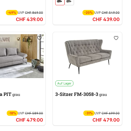
-49%
UVP
CHF 869.00
-20%
UVP
CHF 549.00
CHF 439.00
CHF 439.00
Auf Lager
a PIT
3-Sitzer FM-3058-3
grau
grau
-18%
UVP
CHF 589.00
-31%
UVP
CHF 699.00
CHF 479.00
CHF 479.00