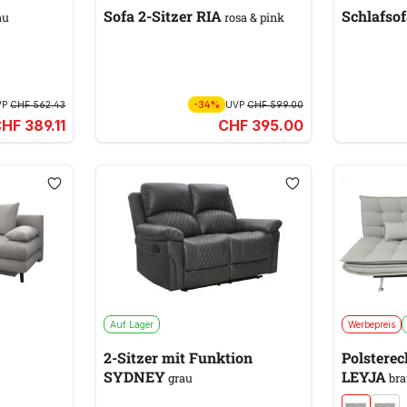
Sofa 2-Sitzer RIA
Schlafso
au
rosa & pink
VP
CHF 562.43
-34%
UVP
CHF 599.00
HF 389.11
CHF 395.00
Auf Lager
Werbepreis
2-Sitzer mit Funktion
Polsterec
SYDNEY
LEYJA
grau
bra