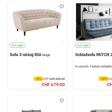
Auf Lager
Auf Lager
Sofa 3-sitzig RIA
Schlafsofa PATCH 
beige
In versch. Farben erhältli
-21%
UVP
CHF 609.00
-20%
U
CHF 479.00
CH