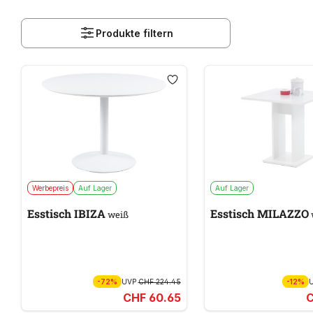
Produkte filtern
Werbepreis
Auf Lager
Auf Lager
Esstisch IBIZA
Esstisch MILAZZO
weiß
-72%
UVP
CHF 224.45
-12%
CHF 60.65
C