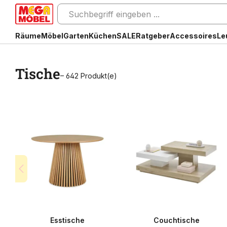
Räume
Möbel
Garten
Küchen
SALE
Ratgeber
Accessoires
Le
Tische
– 642 Produkt(e)
Esstische
Couchtische