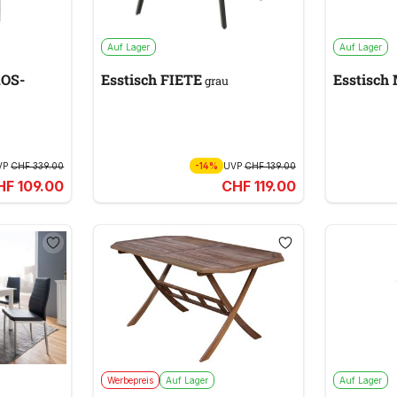
Auf Lager
Auf Lager
ROS-
Esstisch FIETE
Esstisch
grau
VP
CHF 339.00
-14%
UVP
CHF 139.00
HF 109.00
CHF 119.00
Werbepreis
Auf Lager
Auf Lager