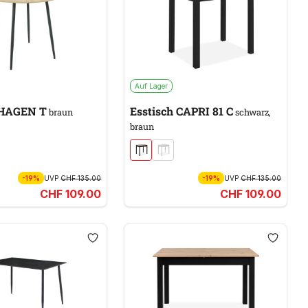
Auf Lager
 HAGEN T
Esstisch CAPRI 81 C
braun
schwarz,
braun
-19%
UVP
CHF 135.00
-19%
UVP
CHF 135.00
CHF 109.00
CHF 109.00