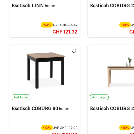
Esstisch LINN
Esstisch COBURG 1
braun
-43%
UVP
CHF 215.79
-18%
U
CHF 121.32
C
Auf Lager
Auf Lager
Esstisch COBURG 80
Esstisch COBURG 
braun
-13%
UVP
CHF 149.00
-18%
U