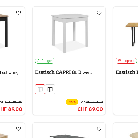
Auf Lager
Werbepreis
B
Esstisch CAPRI 81 B
Esstisch
schwarz,
weiß
UVP
CHF 119.00
-25%
UVP
CHF 119.00
HF 89.00
CHF 89.00