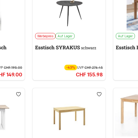
Werbepreis
Auf Lager
Auf Lager
sch
Esstisch SYRAKUS
Esstisc
schwarz
VP
CHF 195.00
-43%
UVP
CHF 276.45
HF 149.00
CHF 155.98