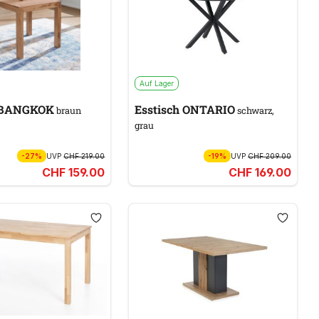
Auf Lager
h BANGKOK
Esstisch ONTARIO
braun
schwarz,
grau
-27%
UVP
CHF 219.00
-19%
UVP
CHF 209.00
CHF 159.00
CHF 169.00