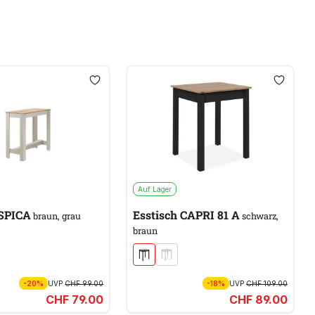
Auf Lager
 SPICA
Esstisch CAPRI 81 A
braun, grau
schwarz,
braun
-20%
UVP
CHF 99.00
-18%
UVP
CHF 109.00
CHF 79.00
CHF 89.00