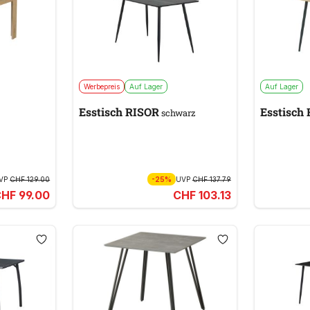
Werbepreis
Auf Lager
Auf Lager
Esstisch RISOR
Esstisch
schwarz
VP
CHF 129.00
-25%
UVP
CHF 137.79
HF 99.00
CHF 103.13