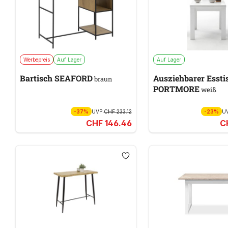
Werbepreis
Auf Lager
Auf Lager
Bartisch SEAFORD
Ausziehbarer Essti
braun
PORTMORE
weiß
-37%
UVP
CHF 233.12
-23%
U
CHF 146.46
C