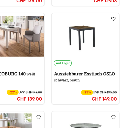
CHF 135.00
CHF 129.13
Auf Lager
sstisch COBURG 140
Ausziehbarer Esstisch OSLO
weiß
schwarz, braun
-22%
UVP
CHF 179.00
-23%
UVP
CHF 195.00
CHF 139.00
CHF 149.00