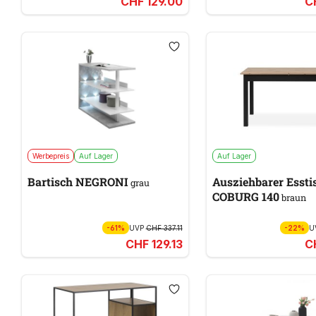
CHF 129.00
C
Werbepreis
Auf Lager
Auf Lager
Bartisch NEGRONI
Ausziehbarer Essti
grau
COBURG 140
braun
-61%
UVP
CHF 337.11
-22%
U
CHF 129.13
C