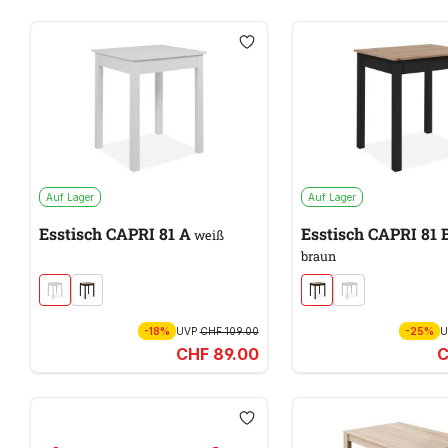
Auf Lager
Auf Lager
Esstisch CAPRI 81 A
Esstisch CAPRI 81 
weiß
braun
-18%
UVP
CHF 109.00
-25%
CHF 89.00
C