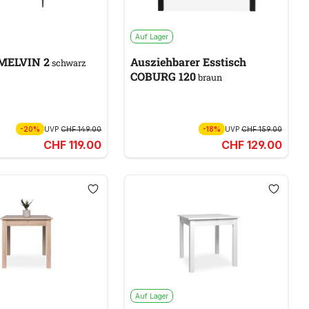
Auf Lager
 MELVIN 2
Ausziehbarer Esstisch
schwarz
COBURG 120
braun
-20%
UVP
CHF 149.00
-18%
UVP
CHF 159.00
CHF 119.00
CHF 129.00
Auf Lager