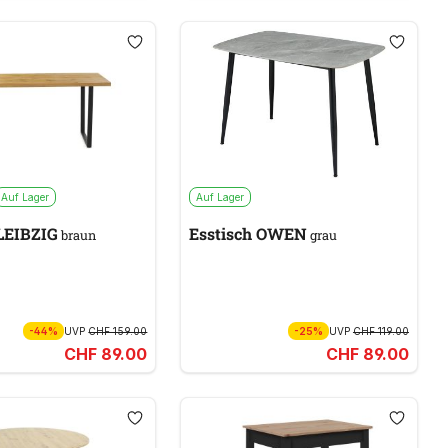
Auf Lager
Auf Lager
 LEIBZIG
Esstisch OWEN
braun
grau
-44%
UVP
CHF 159.00
-25%
UVP
CHF 119.00
CHF 89.00
CHF 89.00