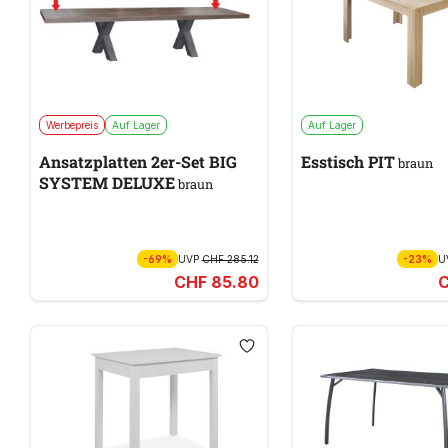
Werbepreis
Auf Lager
Auf Lager
Ansatzplatten 2er-Set BIG
Esstisch PIT
braun
SYSTEM DELUXE
braun
-69%
UVP
CHF 285.12
-23%
U
CHF 85.80
C