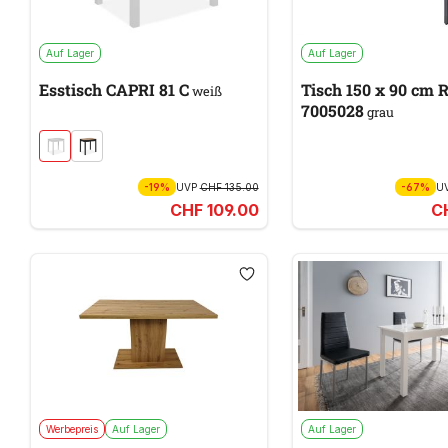
Auf Lager
Auf Lager
Esstisch CAPRI 81 C
Tisch 150 x 90 cm 
weiß
7005028
grau
-19%
UVP
CHF 135.00
-67%
U
CHF 109.00
C
Werbepreis
Auf Lager
Auf Lager