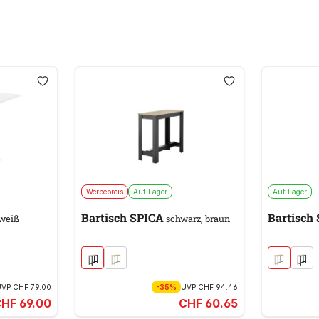
Werbepreis
Auf Lager
Auf Lager
Bartisch SPICA
Bartisch
weiß
schwarz, braun
UVP
CHF 79.00
-35%
UVP
CHF 94.46
HF 69.00
CHF 60.65