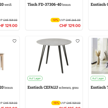
20
Tisch FD-37306-40
E
weiß
braun
VP
CHF 159.00
-51%
UVP
CHF 265.00
HF 129.00
CHF 129.00
Auf Lager
Auf Lager
120
Esstisch CEFALU
Esstisch
braun
schwarz, grau
VP
CHF 159.00
-15%
UVP
CHF 159.00