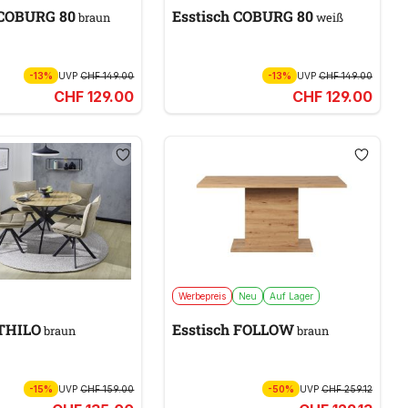
sstisch COBURG 80
Esstisch COBURG 80
braun
weiß
-13%
UVP
CHF 149.00
-13%
UVP
CHF 149.00
CHF 129.00
CHF 129.00
Werbepreis
Neu
Auf Lager
 THILO
Esstisch FOLLOW
braun
braun
-15%
UVP
CHF 159.00
-50%
UVP
CHF 259.12