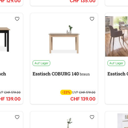
HF 129.00
CHF 135.00
Auf Lager
Auf Lager
sch
Esstisch COBURG 140
E
braun
VP
CHF 179.00
-22%
UVP
CHF 179.00
HF 139.00
CHF 139.00