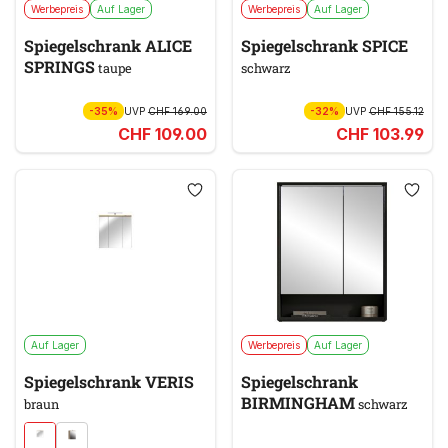
Werbepreis
Auf Lager
Werbepreis
Auf Lager
Spiegelschrank ALICE
Spiegelschrank SPICE
SPRINGS
taupe
schwarz
-35%
UVP
CHF 169.00
-32%
UVP
CHF 155.12
CHF 109.00
CHF 103.99
Auf Lager
Werbepreis
Auf Lager
Spiegelschrank VERIS
Spiegelschrank
BIRMINGHAM
braun
schwarz