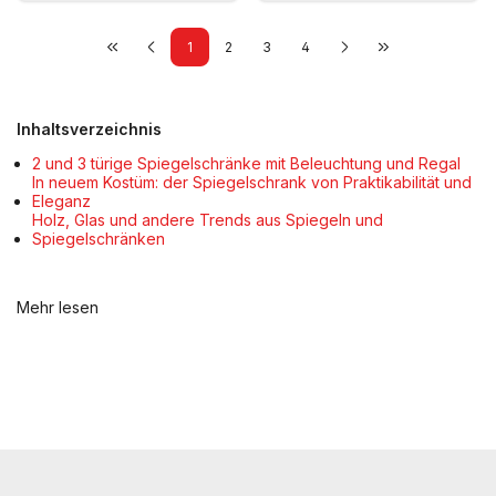
1
2
3
4
Inhaltsverzeichnis
2 und 3 türige Spiegelschränke mit Beleuchtung und Regal
In neuem Kostüm: der Spiegelschrank von Praktikabilität und
Eleganz
Holz, Glas und andere Trends aus Spiegeln und
Spiegelschränken
Mehr lesen