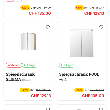
-20%
UVP
CHF 169.00
-31%
UVP
CHF 189.79
CHF 135.00
CHF 129.13
Werbepreis
Auf Lager
Auf Lager
Spiegelschrank
Spiegelschrank POOL
SLIEMA
braun
weiß
-42%
UVP
CHF 224.45
-15%
UVP
CHF 159.00
CHF 129.13
CHF 135.00