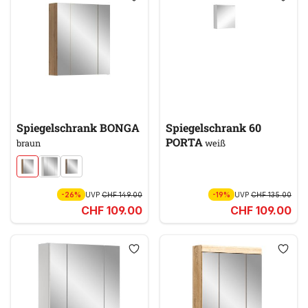
Spiegelschrank BONGA
Spiegelschrank 60
PORTA
braun
weiß
-26%
UVP
CHF 149.00
-19%
UVP
CHF 135.00
CHF 109.00
CHF 109.00