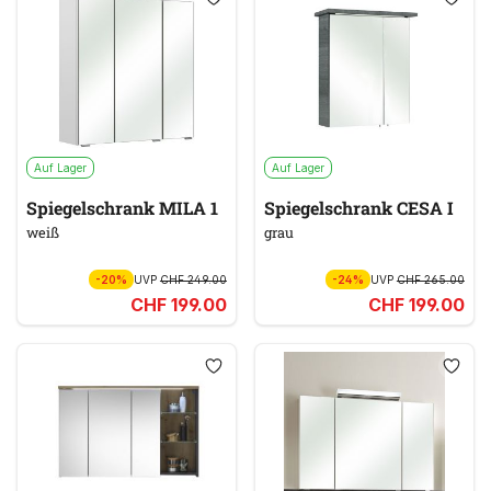
Auf Lager
Auf Lager
Spiegelschrank MILA 1
Spiegelschrank CESA I
weiß
grau
-20%
UVP
CHF 249.00
-24%
UVP
CHF 265.00
CHF 199.00
CHF 199.00