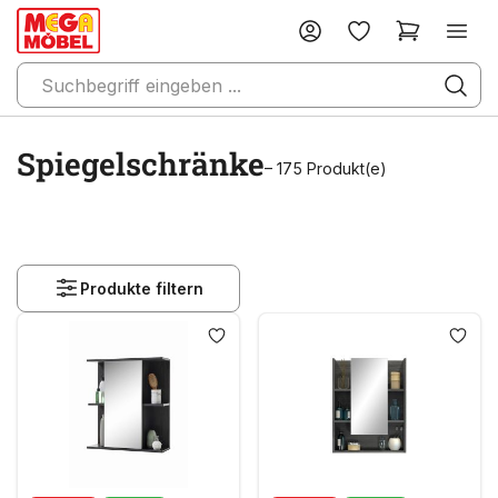
Spiegelschränke
– 175 Produkt(e)
Produkte filtern