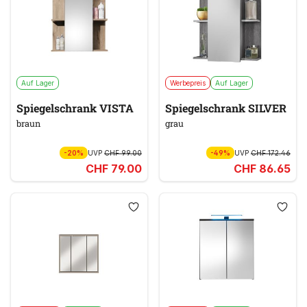
Auf Lager
Werbepreis
Auf Lager
Spiegelschrank VISTA
Spiegelschrank SILVER
braun
grau
-20%
UVP
CHF 99.00
-49%
UVP
CHF 172.46
CHF 79.00
CHF 86.65