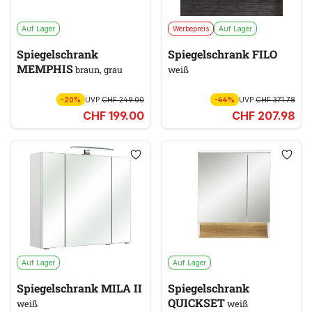
Auf Lager
Werbepreis
Auf Lager
Spiegelschrank
Spiegelschrank FILO
MEMPHIS
braun, grau
weiß
-20%
UVP
CHF 249.00
-44%
UVP
CHF 371.78
CHF 199.00
CHF 207.98
Auf Lager
Auf Lager
Spiegelschrank MILA II
Spiegelschrank
QUICKSET
weiß
weiß