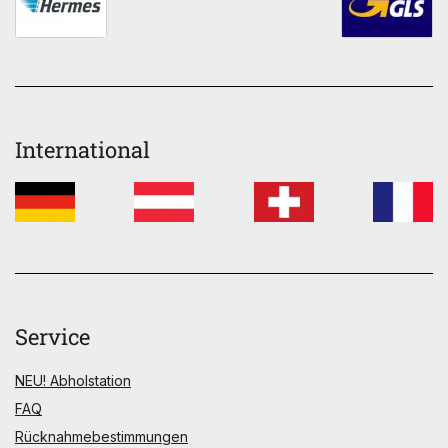
International
Service
NEU! Abholstation
FAQ
Rücknahmebestimmungen