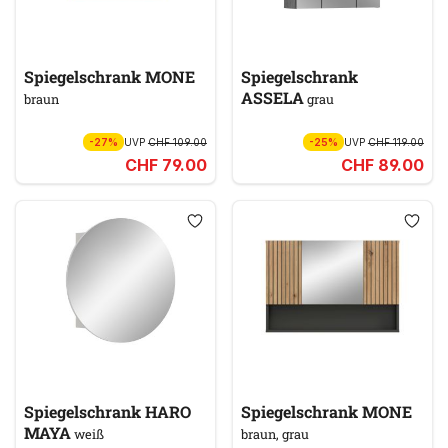
Spiegelschrank MONE
Spiegelschrank
ASSELA
braun
grau
-27%
UVP
CHF 109.00
-25%
UVP
CHF 119.00
CHF 79.00
CHF 89.00
Spiegelschrank HARO
Spiegelschrank MONE
MAYA
weiß
braun, grau