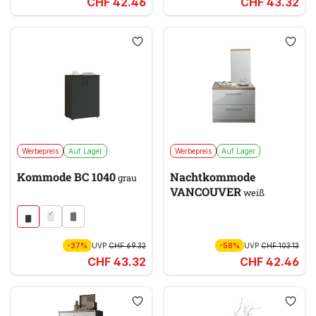
CHF 42.46
CHF 43.32
Werbepreis
Auf Lager
Werbepreis
Auf Lager
Kommode BC 1040
Nachtkommode
grau
VANCOUVER
weiß
-37%
UVP
CHF 69.32
-58%
UVP
CHF 103.13
CHF 43.32
CHF 42.46