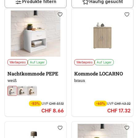
Produkte filtern
Häufig gesucht
Werbepreis
Auf Lager
Werbepreis
Auf Lager
Nachtkommode PEPE
Kommode LOCARNO
weiß
braun
-83%
UVP
CHF 51.13
-60%
UVP
CHF 43.32
CHF 8.66
CHF 17.32