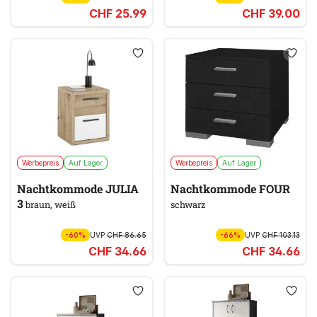
CHF 25.99
CHF 39.00
Werbepreis
Auf Lager
Werbepreis
Auf Lager
Nachtkommode JULIA
Nachtkommode FOUR
3
braun, weiß
schwarz
-60%
UVP
CHF 86.65
-66%
UVP
CHF 103.13
CHF 34.66
CHF 34.66