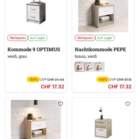
Werbepreis
Auf Lager
Werbepreis
Auf Lager
Kommode 9 OPTIMUS
Nachtkommode PEPE
weiß, grau
braun, weiß
-50%
UVP
CHF 34.66
-66%
UVP
CHF 51.13
CHF 17.32
CHF 17.32