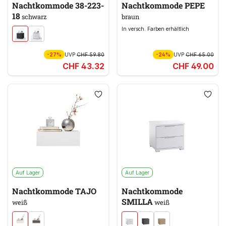
Nachtkommode 38-223-
Nachtkommode PEPE
18
schwarz
braun
In versch. Farben erhältlich
-27%
UVP
CHF 59.80
-24%
UVP
CHF 65.00
CHF 43.32
CHF 49.00
Auf Lager
Auf Lager
Nachtkommode TAJO
Nachtkommode
SMILLA
weiß
weiß