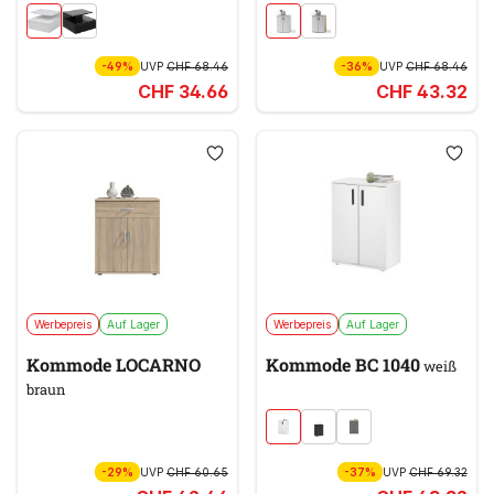
-49%
UVP
CHF 68.46
-36%
UVP
CHF 68.46
CHF 34.66
CHF 43.32
Werbepreis
Auf Lager
Werbepreis
Auf Lager
Kommode LOCARNO
Kommode BC 1040
weiß
braun
-29%
UVP
CHF 60.65
-37%
UVP
CHF 69.32