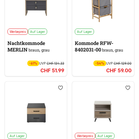
Werbepreis
Auf Lager
Auf Lager
Nachtkommode
Kommode RFW-
MERLIN
8402031-00
braun, grau
braun, grau
-61%
UVP
CHF 134.33
-54%
UVP
CHF 129.00
CHF 51.99
CHF 59.00
Auf Lager
Werbepreis
Auf Lager