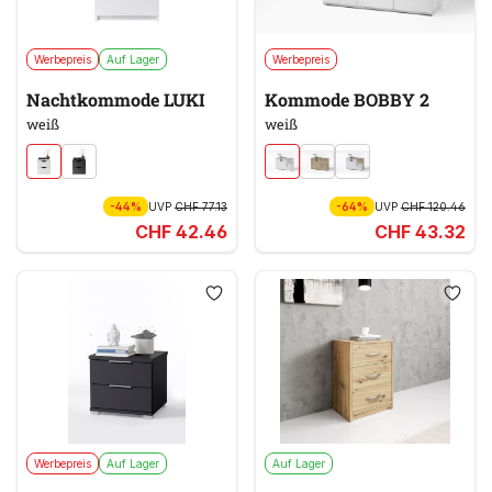
Werbepreis
Auf Lager
Werbepreis
Nachtkommode LUKI
Kommode BOBBY 2
weiß
weiß
-44%
UVP
CHF 77.13
-64%
UVP
CHF 120.46
CHF 42.46
CHF 43.32
Werbepreis
Auf Lager
Auf Lager