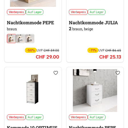
Werbepreis
Auf Lager
Werbepreis
Auf Lager
Nachtkommode PEPE
Nachtkommode JULIA
2
braun
braun, beige
-50%
UVP
CHF 59.00
-71%
UVP
CHF 86.65
CHF 29.00
CHF 25.13
Werbepreis
Auf Lager
Werbepreis
Auf Lager
Kommode 10 OPTIMUS
Nachtkommode PEPE