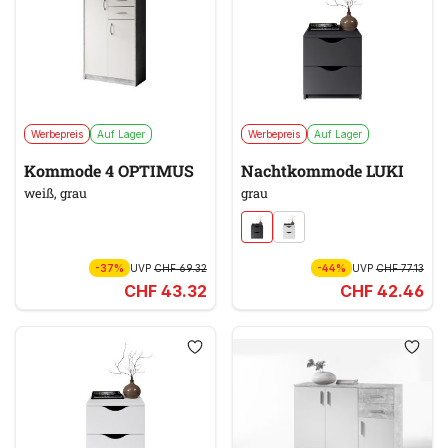
Werbepreis
Auf Lager
Werbepreis
Auf Lager
Kommode 4 OPTIMUS
Nachtkommode LUKI
weiß, grau
grau
-37%
UVP
CHF 69.32
-44%
UVP
CHF 77.13
CHF 43.32
CHF 42.46