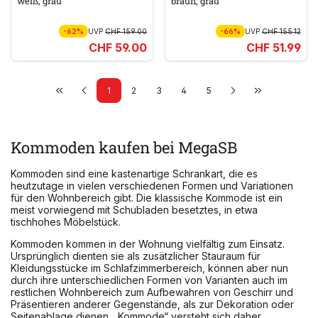
weiß, grau
braun, grau
-62%
UVP
CHF 159.00
-66%
UVP
CHF 155.12
CHF 59.00
CHF 51.99
1
2
3
4
5
Kommoden kaufen bei MegaSB
Kommoden sind eine kastenartige Schrankart, die es
heutzutage in vielen verschiedenen Formen und Variationen
für den Wohnbereich gibt. Die klassische Kommode ist ein
meist vorwiegend mit Schubladen besetztes, in etwa
tischhohes Möbelstück.
Kommoden kommen in der Wohnung vielfältig zum Einsatz.
Ursprünglich dienten sie als zusätzlicher Stauraum für
Kleidungsstücke im Schlafzimmerbereich, können aber nun
durch ihre unterschiedlichen Formen von Varianten auch im
restlichen Wohnbereich zum Aufbewahren von Geschirr und
Präsentieren anderer Gegenstände, als zur Dekoration oder
Seitenablage dienen. „Kommode“ versteht sich daher