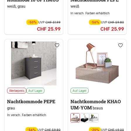
weiß, grau
weiß
In versch. Farben erhältlich
-50%
UVP
CHF 51.99
-56%
UVP
CHF 59.80
CHF 25.99
CHF 25.99
Werbepreis
Auf Lager
Auf Lager
Nachtkommode PEPE
Nachtkommode KHAO
UM-YOM
grau
braun
In versch. Farben erhältlich
-56%
UVP
CHF 59.80
-20%
UVP
CHF 49.00