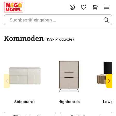
Kommoden
– 1539 Produkt(e)
Sideboards
Highboards
Lowbo