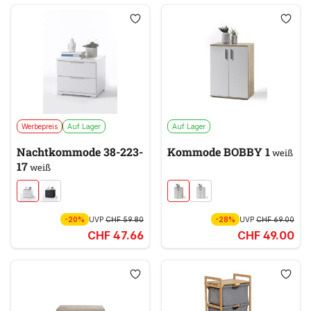
Werbepreis
Auf Lager
Auf Lager
Nachtkommode 38-223-
Kommode BOBBY 1
weiß
17
weiß
-20%
UVP
CHF 59.80
-28%
UVP
CHF 69.00
CHF 47.66
CHF 49.00