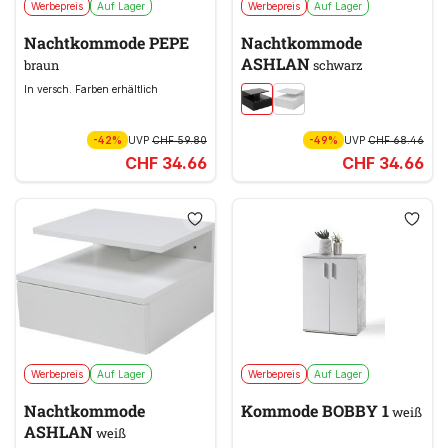
Werbepreis
Auf Lager
Werbepreis
Auf Lager
Nachtkommode PEPE
Nachtkommode
ASHLAN
braun
schwarz
In versch. Farben erhältlich
-42%
UVP
CHF 59.80
-49%
UVP
CHF 68.46
CHF 34.66
CHF 34.66
Werbepreis
Auf Lager
Werbepreis
Auf Lager
Nachtkommode
Kommode BOBBY 1
weiß
ASHLAN
weiß