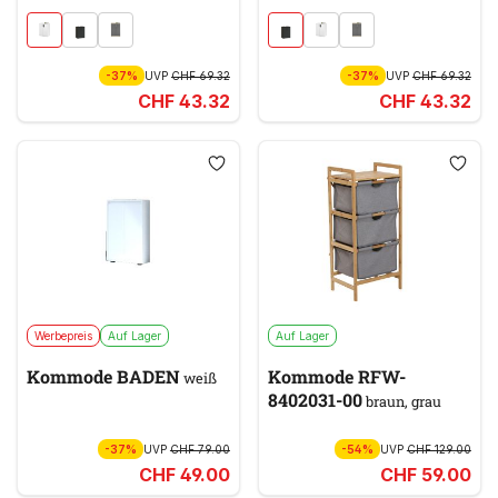
-37%
UVP
CHF 69.32
-37%
UVP
CHF 69.32
CHF 43.32
CHF 43.32
Werbepreis
Auf Lager
Auf Lager
Kommode BADEN
Kommode RFW-
weiß
8402031-00
braun, grau
-37%
UVP
CHF 79.00
-54%
UVP
CHF 129.00
CHF 49.00
CHF 59.00