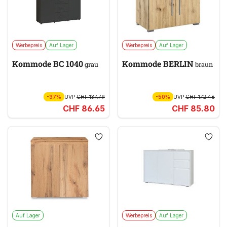
Werbepreis
Auf Lager
Werbepreis
Auf Lager
Kommode BC 1040
Kommode BERLIN
grau
braun
-37%
UVP
CHF 137.79
-50%
UVP
CHF 172.46
CHF 86.65
CHF 85.80
Auf Lager
Werbepreis
Auf Lager