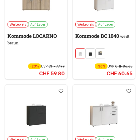
Werbepreis
Auf Lager
Werbepreis
Auf Lager
Kommode LOCARNO
Kommode BC 1040
weiß
braun
-23%
UVP
CHF 77.99
-30%
UVP
CHF 86.65
CHF 59.80
CHF 60.65
Werbepreis
Auf Lager
Werbepreis
Auf Lager