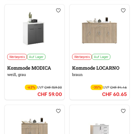
Werbepreis
Auf Lager
Werbepreis
Auf Lager
Kommode MODICA
Kommode LOCARNO
weiß, grau
braun
-62%
UVP
CHF 159.00
-35%
UVP
CHF 94.46
CHF 59.00
CHF 60.65