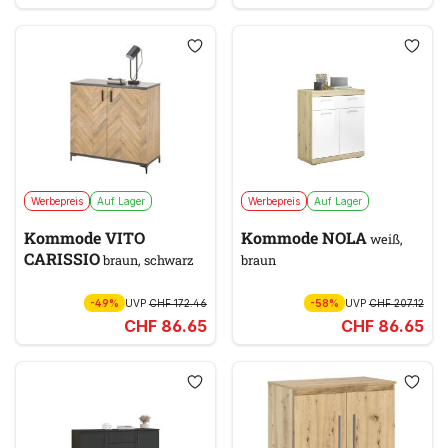
Werbepreis
Auf Lager
Werbepreis
Auf Lager
Kommode VITO
Kommode NOLA
weiß,
CARISSIO
braun, schwarz
braun
-49%
UVP
CHF 172.46
-58%
UVP
CHF 207.12
CHF 86.65
CHF 86.65