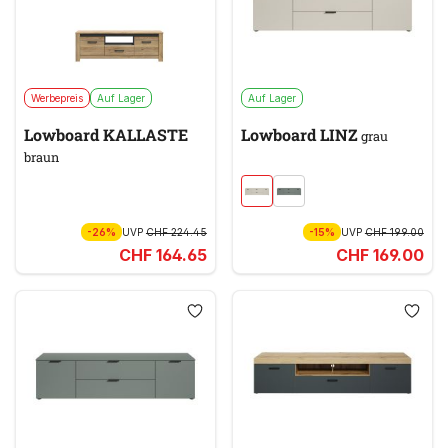
Werbepreis
Auf Lager
Auf Lager
Lowboard KALLASTE
Lowboard LINZ
grau
braun
-26%
UVP
CHF 224.45
-15%
UVP
CHF 199.00
CHF 164.65
CHF 169.00