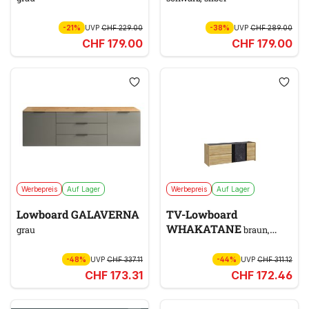
-21%
UVP
CHF 229.00
-38%
UVP
CHF 289.00
CHF 179.00
CHF 179.00
Werbepreis
Auf Lager
Werbepreis
Auf Lager
Lowboard GALAVERNA
TV-Lowboard
WHAKATANE
grau
braun,
schwarz
-48%
UVP
CHF 337.11
-44%
UVP
CHF 311.12
CHF 173.31
CHF 172.46