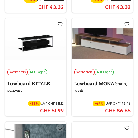
-90%
UVP
CHF 458.44
-90%
UVP
CHF 458.44
CHF 43.32
CHF 43.32
Werbepreis
Auf Lager
Werbepreis
Auf Lager
Lowboard KITALE
Lowboard MONA
braun,
schwarz
weiß
-83%
UVP
CHF 311.12
-49%
UVP
CHF 172.46
CHF 51.99
CHF 86.65