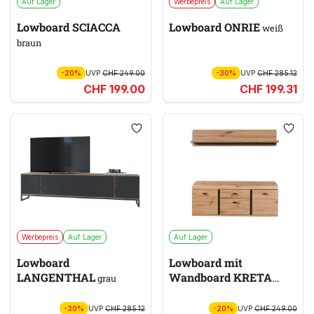
Auf Lager
Werbepreis
Auf Lager
Lowboard SCIACCA
Lowboard ONRIE
weiß
braun
-20%
UVP
CHF 249.00
-30%
UVP
CHF 285.12
CHF 199.00
CHF 199.31
Werbepreis
Auf Lager
Auf Lager
Lowboard
Lowboard mit
LANGENTHAL
Wandboard KRETA
grau
braun
-30%
UVP
CHF 285.12
-20%
UVP
CHF 249.00