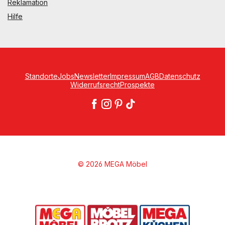
Reklamation
Hilfe
Standorte
Jobs
Newsletter
Impressum
AGB
Datenschutz
Widerrufsrecht
Prospekte
© 2026 MEGA Möbel