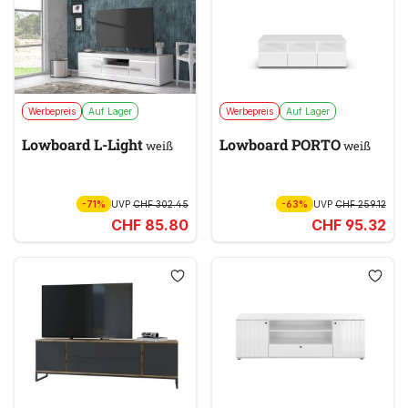
Werbepreis
Auf Lager
Werbepreis
Auf Lager
Lowboard L-Light
Lowboard PORTO
weiß
weiß
-71%
UVP
CHF 302.45
-63%
UVP
CHF 259.12
CHF 85.80
CHF 95.32