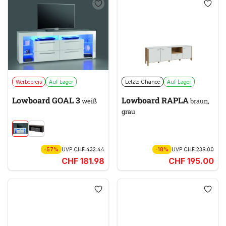
Werbepreis
Auf Lager
Letzte Chance
Auf Lager
Lowboard GOAL 3
Lowboard RAPLA
weiß
braun,
grau
-57%
UVP
CHF 432.44
-18%
UVP
CHF 239.00
CHF 181.98
CHF 195.00