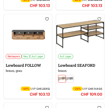
-25%
UVP
CHF 137.79
-48%
UVP
CHF 198.46
CHF 103.13
CHF 103.13
Werbepreis
Neu
Auf Lager
Auf Lager
Lowboard FOLLOW
Lowboard SEAFORD
braun, grau
braun
-60%
UVP
CHF 259.12
-26%
UVP
CHF 149.00
CHF 103.13
CHF 109.00