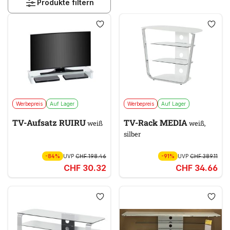
Produkte filtern
Werbepreis
Auf Lager
Werbepreis
Auf Lager
TV-Aufsatz RUIRU
TV-Rack MEDIA
weiß
weiß,
silber
-84%
UVP
CHF 198.46
-91%
UVP
CHF 389.11
CHF 30.32
CHF 34.66