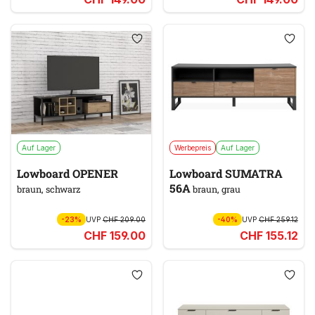
Auf Lager
Werbepreis
Auf Lager
Lowboard OPENER
Lowboard SUMATRA
56A
braun, schwarz
braun, grau
-23%
UVP
CHF 209.00
-40%
UVP
CHF 259.12
CHF 159.00
CHF 155.12