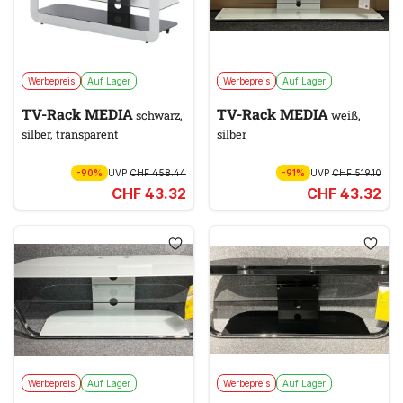
Werbepreis
Auf Lager
Werbepreis
Auf Lager
TV-Rack MEDIA
TV-Rack MEDIA
schwarz,
weiß,
silber, transparent
silber
-90%
UVP
CHF 458.44
-91%
UVP
CHF 519.10
CHF 43.32
CHF 43.32
Werbepreis
Auf Lager
Werbepreis
Auf Lager