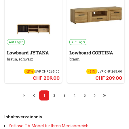
Auf Lager
Auf Lager
Lowboard JYTANA
Lowboard CORTINA
braun, schwarz
braun
-21%
UVP
CHF 265.00
-21%
UVP
CHF 265.00
CHF 209.00
CHF 209.00
1
2
3
4
5
Inhaltsverzeichnis
Zeitlose TV Möbel für Ihren Mediabereich