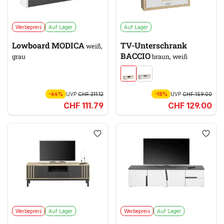
Werbepreis
Auf Lager
Auf Lager
Lowboard MODICA
TV-Unterschrank
weiß,
BACCIO
grau
braun, weiß
-64%
UVP
CHF 311.12
-18%
UVP
CHF 159.00
CHF 111.79
CHF 129.00
Werbepreis
Auf Lager
Werbepreis
Auf Lager