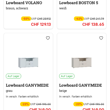
Lowboard VOLANO
Lowboard BOSTON 5
braun, schwarz
weiß
-50%
UVP
CHF 259.12
-42%
UVP
CHF 241.79
CHF 129.13
CHF 138.65
Auf Lager
Auf Lager
Lowboard GANYMEDE
Lowboard GANYMEDE
grau
beige
In versch. Farben erhältlich
In versch. Farben erhältlich
-23%
UVP
CHF 195.00
-23%
UVP
CHF 195.00
CHF 149.00
CHF 149.00