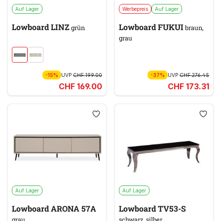
Auf Lager
Werbepreis
Auf Lager
Lowboard LINZ
Lowboard FUKUI
grün
braun,
grau
-15%
UVP
CHF 199.00
-37%
UVP
CHF 276.45
CHF 169.00
CHF 173.31
Auf Lager
Auf Lager
Lowboard ARONA 57A
Lowboard TV53-S
grau
schwarz, silber