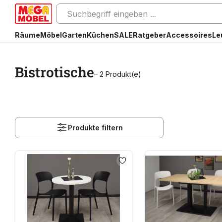
Räume
Möbel
Garten
Küchen
SALE
Ratgeber
Accessoires
Le
Bistrotische
– 2 Produkt(e)
Produkte filtern