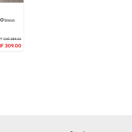
TRO
braun
VP
CHF 389.00
F 309.00