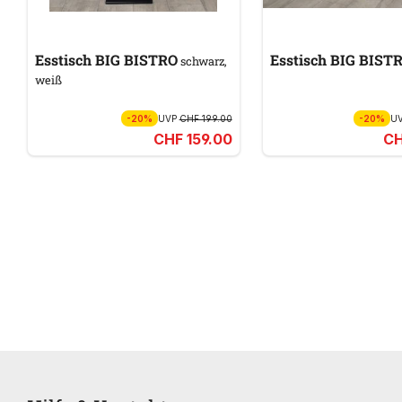
Esstisch BIG BISTRO
Esstisch BIG BIS
schwarz,
weiß
-20%
UVP
CHF 199.00
-20%
U
CHF 159.00
CH