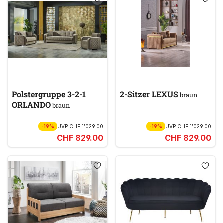
Polstergruppe 3-2-1
2-Sitzer LEXUS
braun
ORLANDO
braun
-19%
UVP
CHF 1’029.00
-19%
UVP
CHF 1’029.00
CHF 829.00
CHF 829.00