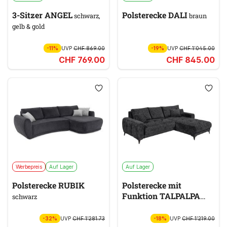
3-Sitzer ANGEL
Polsterecke DALI
schwarz,
braun
gelb & gold
-11%
UVP
CHF 869.00
-19%
UVP
CHF 1’045.00
CHF 769.00
CHF 845.00
Werbepreis
Auf Lager
Auf Lager
Polsterecke RUBIK
Polsterecke mit
Funktion TALPALPA
schwarz
schwarz
-32%
UVP
CHF 1’281.73
-18%
UVP
CHF 1’219.00