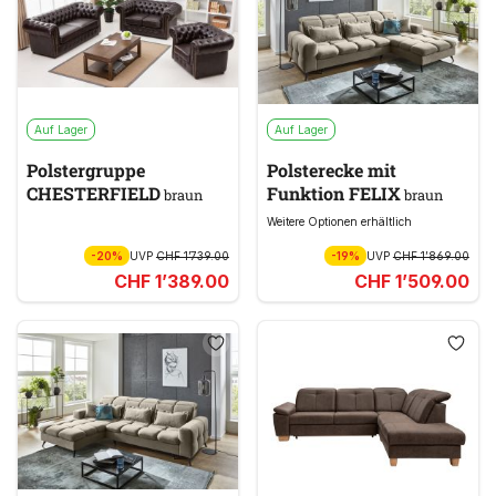
Auf Lager
Auf Lager
Polstergruppe
Polsterecke mit
CHESTERFIELD
Funktion FELIX
braun
braun
Weitere Optionen erhältlich
-20%
UVP
CHF 1’739.00
-19%
UVP
CHF 1’869.00
CHF 1’389.00
CHF 1’509.00