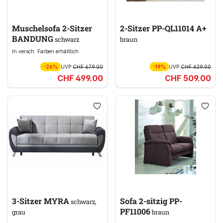
Muschelsofa 2-Sitzer
2-Sitzer PP-QL11014 A+
BANDUNG
schwarz
braun
In versch. Farben erhältlich
-26%
UVP
CHF 679.00
-19%
UVP
CHF 629.00
CHF 499.00
CHF 509.00
3-Sitzer MYRA
Sofa 2-sitzig PP-
schwarz,
PF11006
grau
braun