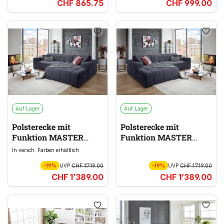
CHF 865.75
CHF 999.00
Auf Lager
Auf Lager
Polsterecke mit
Polsterecke mit
Funktion MASTER
Funktion MASTER
schwarz
schwarz
In versch. Farben erhältlich
-19%
UVP
CHF 1’719.00
-19%
UVP
CHF 1’719.00
CHF 1’389.00
CHF 1’389.00