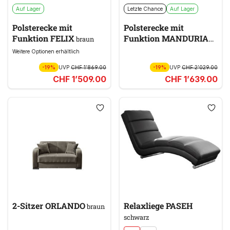
Auf Lager
Letzte Chance
Auf Lager
Polsterecke mit
Polsterecke mit
Funktion FELIX
Funktion MANDURIA
braun
braun
Weitere Optionen erhältlich
-19%
UVP
CHF 1’869.00
-19%
UVP
CHF 2’029.00
CHF 1’509.00
CHF 1’639.00
2-Sitzer ORLANDO
Relaxliege PASEH
braun
schwarz