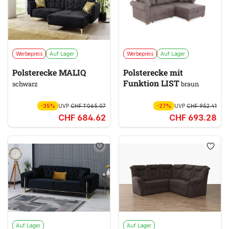
Werbepreis
Auf Lager
Werbepreis
Auf Lager
Polsterecke MALIQ
Polsterecke mit
Funktion LIST
schwarz
braun
-35%
UVP
CHF 1’065.07
-27%
UVP
CHF 952.41
CHF 684.62
CHF 693.28
Auf Lager
Auf Lager