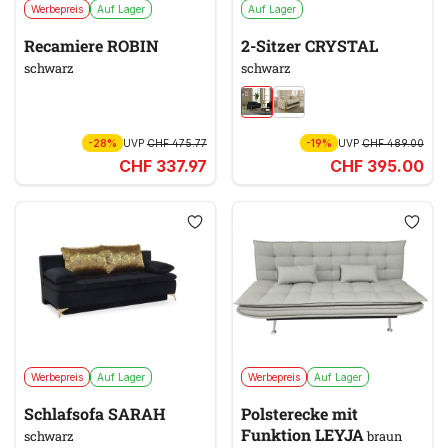
Werbepreis
Auf Lager
Auf Lager
Recamiere ROBIN
2-Sitzer CRYSTAL
schwarz
schwarz
-28%
UVP
CHF 475.77
-19%
UVP
CHF 489.00
CHF 337.97
CHF 395.00
Werbepreis
Auf Lager
Werbepreis
Auf Lager
Schlafsofa SARAH
Polsterecke mit
Funktion LEYJA
schwarz
braun