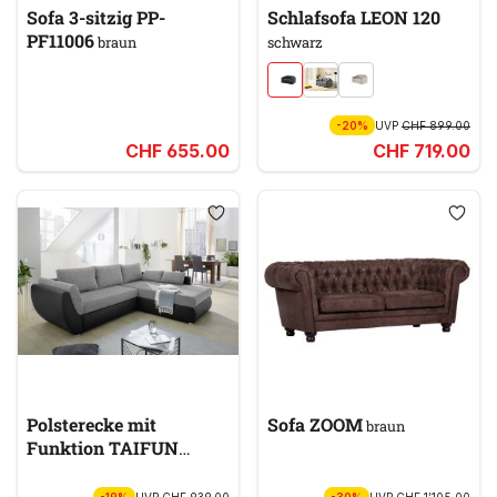
Sofa 3-sitzig PP-
Schlafsofa LEON 120
PF11006
braun
schwarz
-20%
UVP
CHF 899.00
CHF 655.00
CHF 719.00
Polsterecke mit
Sofa ZOOM
braun
Funktion TAIFUN
schwarz, grau
-19%
UVP
CHF 939.00
-30%
UVP
CHF 1’105.00