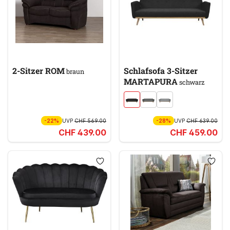
2-Sitzer ROM
Schlafsofa 3-Sitzer
braun
MARTAPURA
schwarz
-22%
UVP
CHF 569.00
-28%
UVP
CHF 639.00
CHF 439.00
CHF 459.00