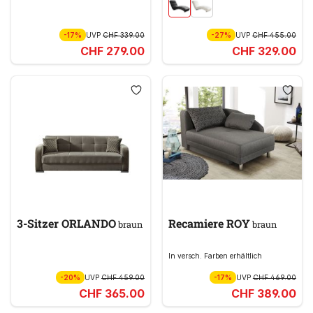
-17%
UVP
CHF 339.00
-27%
UVP
CHF 455.00
CHF 279.00
CHF 329.00
3-Sitzer ORLANDO
Recamiere ROY
braun
braun
In versch. Farben erhältlich
-20%
UVP
CHF 459.00
-17%
UVP
CHF 469.00
CHF 365.00
CHF 389.00