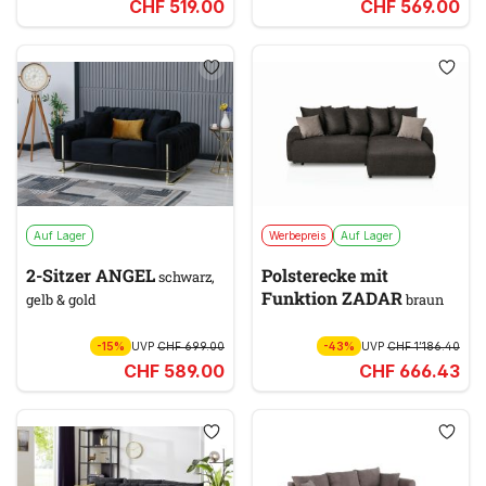
CHF 519.00
CHF 569.00
Auf Lager
Werbepreis
Auf Lager
2-Sitzer ANGEL
Polsterecke mit
schwarz,
Funktion ZADAR
gelb & gold
braun
-15%
UVP
CHF 699.00
-43%
UVP
CHF 1’186.40
CHF 589.00
CHF 666.43