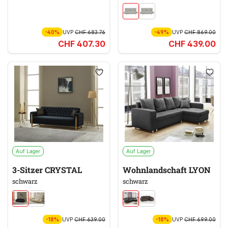
-40%
UVP
CHF 683.76
-49%
UVP
CHF 869.00
CHF 407.30
CHF 439.00
Auf Lager
Auf Lager
3-Sitzer CRYSTAL
Wohnlandschaft LYON
schwarz
schwarz
-18%
UVP
CHF 639.00
-18%
UVP
CHF 699.00