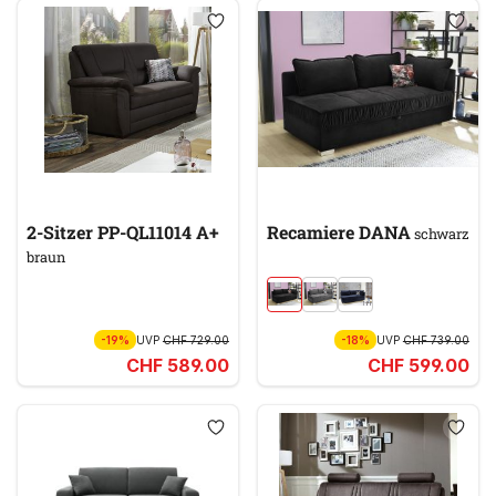
2-Sitzer PP-QL11014 A+
Recamiere DANA
schwarz
braun
-19%
UVP
CHF 729.00
-18%
UVP
CHF 739.00
CHF 589.00
CHF 599.00