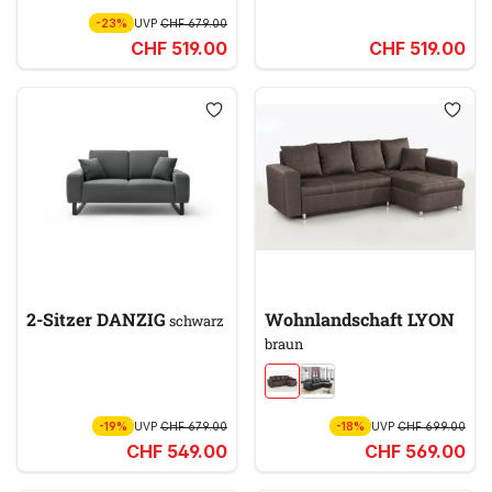
-23%
UVP
CHF 679.00
CHF 519.00
CHF 519.00
2-Sitzer DANZIG
Wohnlandschaft LYON
schwarz
braun
-19%
UVP
CHF 679.00
-18%
UVP
CHF 699.00
CHF 549.00
CHF 569.00