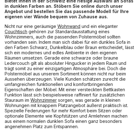
bietet Ihnen in der Schweiz eine riesige Auswahl an Sofas
in dunklen Farben an. Stöbern Sie online durch unser
Angebot und bestellen Sie das passende Modell für Ihre
eigenen vier Wände bequem von Zuhause aus.
Nicht nur eine geräumige
Wohnwand
und ein eleganter
Couchtisch
gehören zur Standardausstattung eines
Wohnzimmers, auch die passenden Polstermöbel sollten
vorhanden sein. Indem man sich dabei für ein dunkles Sofa in
den Farben Schwarz, Dunkelblau oder Braun entscheidet, lässt
sich ein modernes und edles Ambiente in den eigenen
Räumen umsetzen. Gerade eine schwarze oder braune
Ledercouch gilt als absoluter Hingucker in jedem Raum und
trägt somit zu einer einzigartigen Atmosphäre bei. Doch die
Polstermöbel aus unserem Sortiment können nicht nur beim
Aussehen überzeugen. Viele Kunden schätzen zurecht die
umfangreichen funktionellen und komfortbringenden
Eigenschaften der Möbel. Mit einer versteckten Bettkasten
Funktion lässt sich beispielsweise raffiniert für zusätzlichen
Stauraum im
Wohnzimmer
sorgen, was gerade in kleinen
Wohnungen mit knappem Platzangebot äußerst praktisch ist.
Spezielle Federungen für mehr Komfort beim Sitzen oder
optionale Elemente wie Kopfstützen und Armlehnen machen
aus einem normalen dunklen Sofa einen ganz besonders
angenehmen Platz zum Entspannen.