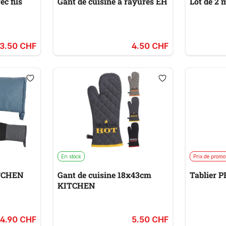
ec fils
Gant de cuisine à rayures EH
Lot de 2
3.50 CHF
4.50 CHF
En stock
Prix de promo
cuisine KITCHEN
Gant de cuisine 18x43cm
Tablier 
KITCHEN
4.90 CHF
5.50 CHF