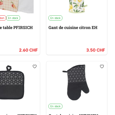
tion
En stock
En stock
e table PFIRSICH
Gant de cuisine citron EH
2.60 CHF
3.50 CHF
En stock