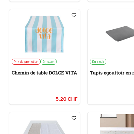
Prix de promotion
En stock
En stock
Chemin de table DOLCE VITA
Tapis égouttoir en 
5.20 CHF