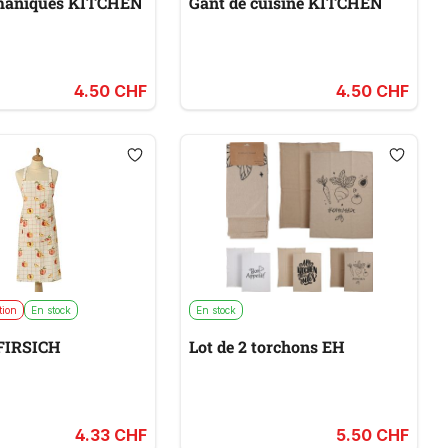
 maniques KITCHEN
Gant de cuisine KITCHEN
4.50 CHF
4.50 CHF
tion
En stock
En stock
PFIRSICH
Lot de 2 torchons EH
4.33 CHF
5.50 CHF