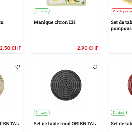
En stock
Prix de promo
cm
Manique citron EH
Set de ta
pompons
2.50 CHF
2.90 CHF
En stock
En stock
ORIENTAL
Set de table rond ORIENTAL
Set de t