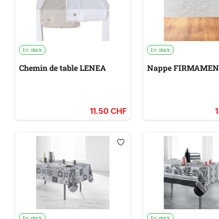
En stock
En stock
Chemin de table LENEA
Nappe FIRMAME
11.50 CHF
En stock
En stock