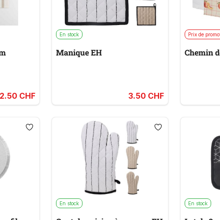
En stock
Prix de promo
cm
Manique EH
Chemin d
2.50 CHF
3.50 CHF
En stock
En stock