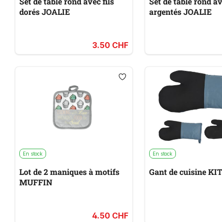
Set de table rond avec fils
Set de table rond av
dorés JOALIE
argentés JOALIE
3.50 CHF
En stock
En stock
Lot de 2 maniques à motifs
Gant de 
MUFFIN
4.50 CHF