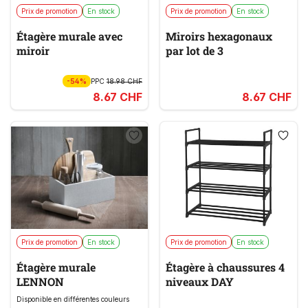
Prix de promotion
En stock
Prix de promotion
En stock
Étagère murale avec
Miroirs hexagonaux
miroir
par lot de 3
-54%
PPC
18.98 CHF
8.67 CHF
8.67 CHF
Prix de promotion
En stock
Prix de promotion
En stock
Étagère murale
Étagère à chaussures 4
LENNON
niveaux DAY
Disponible en différentes couleurs