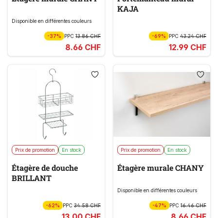
KAJA
Disponible en différentes couleurs
-37%
PPC
13.86 CHF
-69%
PPC
43.24 CHF
8.66 CHF
12.99 CHF
Prix de promotion
En stock
Prix de promotion
En stock
Étagère de douche
Étagère murale CHANY
BRILLANT
Disponible en différentes couleurs
-62%
PPC
34.58 CHF
-47%
PPC
16.46 CHF
13.00 CHF
8.66 CHF