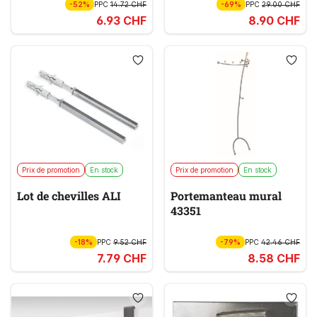
-52%
PPC
14.72 CHF
-69%
PPC
29.00 CHF
6.93 CHF
8.90 CHF
Prix de promotion
En stock
Prix de promotion
En stock
Lot de chevilles ALI
Portemanteau mural
43351
-18%
PPC
9.52 CHF
-79%
PPC
42.46 CHF
7.79 CHF
8.58 CHF