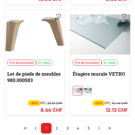
Prix de promotion
En stock
Prix de promotion
En stock
Lot de pieds de meubles
Étagère murale VETRO
980.000583
-65%
PPC
25.13 CHF
-26%
PPC
16.46 CHF
8.66 CHF
12.13 CHF
1
2
3
4
5