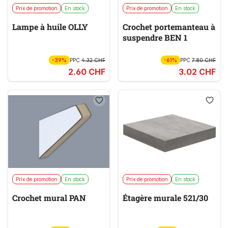
Prix de promotion
En stock
Prix de promotion
En stock
Lampe à huile OLLY
Crochet portemanteau à
suspendre BEN 1
-39%
PPC
4.32 CHF
-61%
PPC
7.80 CHF
2.60 CHF
3.02 CHF
Prix de promotion
En stock
Prix de promotion
En stock
Crochet mural PAN
Étagère murale 521/30