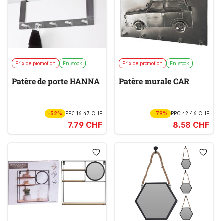
Prix de promotion
En stock
Prix de promotion
En stock
Patère de porte HANNA
Patère murale CAR
-52%
PPC
16.47 CHF
-79%
PPC
42.46 CHF
7.79 CHF
8.58 CHF