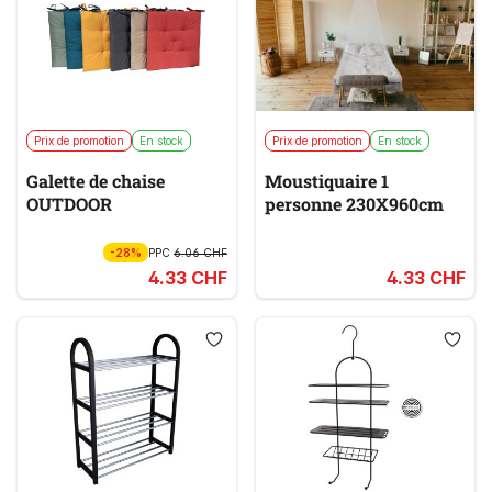
Prix de promotion
En stock
Prix de promotion
En stock
Galette de chaise
Moustiquaire 1
OUTDOOR
personne 230X960cm
-28%
PPC
6.06 CHF
4.33 CHF
4.33 CHF