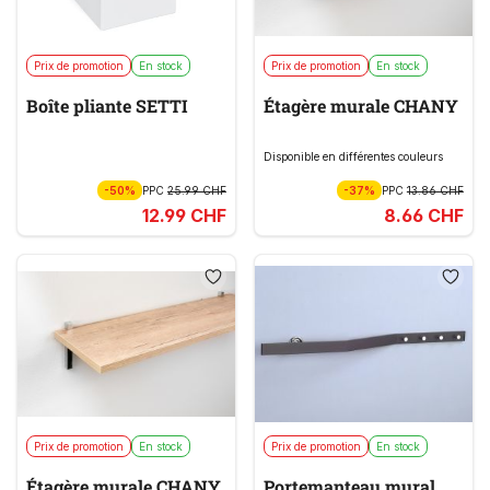
Prix de promotion
En stock
Prix de promotion
En stock
Boîte pliante SETTI
Étagère murale CHANY
Disponible en différentes couleurs
-50%
PPC
25.99 CHF
-37%
PPC
13.86 CHF
12.99 CHF
8.66 CHF
Prix de promotion
En stock
Prix de promotion
En stock
Étagère murale CHANY
Portemanteau mural