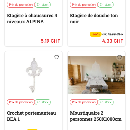
Prix de promotion
En stock
Prix de promotion
En stock
Etagère à chaussures 4
Etagère de douche ton
niveaux ALPINA
noir
-66%
PPC
12.99 CHF
5.19 CHF
4.33 CHF
Prix de promotion
En stock
Prix de promotion
En stock
Crochet portemanteau
Moustiquaire 2
BEA 1
personnes 250X1000cm