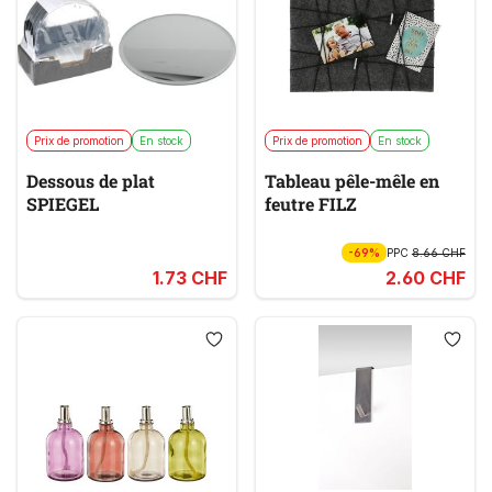
Prix de promotion
En stock
Prix de promotion
En stock
Dessous de plat
Tableau pêle-mêle en
SPIEGEL
feutre FILZ
-69%
PPC
8.66 CHF
1.73 CHF
2.60 CHF