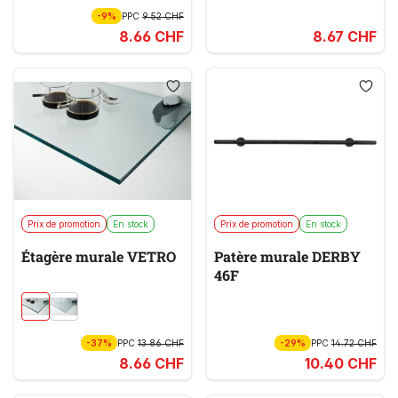
-9%
PPC
9.52 CHF
8.66 CHF
8.67 CHF
Prix de promotion
En stock
Prix de promotion
En stock
Étagère murale VETRO
Patère murale DERBY
46F
-37%
PPC
13.86 CHF
-29%
PPC
14.72 CHF
8.66 CHF
10.40 CHF