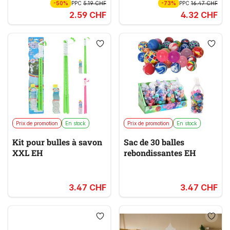
-50%
PPC
5.19 CHF
-73%
PPC
16.47 CHF
2.59 CHF
4.32 CHF
Prix de promotion
En stock
Prix de promotion
En stock
Kit pour bulles à savon
Sac de 30 balles
XXL EH
rebondissantes EH
3.47 CHF
3.47 CHF