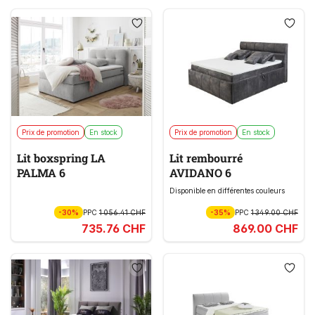
Prix de promotion
En stock
Prix de promotion
En stock
Lit boxspring LA
Lit rembourré
PALMA 6
AVIDANO 6
Disponible en différentes couleurs
-30%
PPC
1 056.41 CHF
-35%
PPC
1 349.00 CHF
735.76 CHF
869.00 CHF