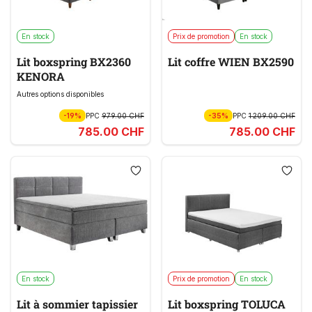
En stock
Prix de promotion
En stock
Lit boxspring BX2360
Lit coffre WIEN BX2590
KENORA
Autres options disponibles
-19%
PPC
979.00 CHF
-35%
PPC
1 209.00 CHF
785.00 CHF
785.00 CHF
En stock
Prix de promotion
En stock
Lit à sommier tapissier
Lit boxspring TOLUCA