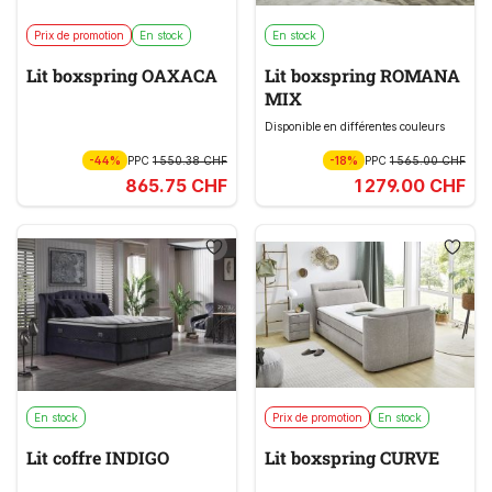
Prix de promotion
En stock
En stock
Lit boxspring OAXACA
Lit boxspring ROMANA
MIX
Disponible en différentes couleurs
-44%
PPC
1 550.38 CHF
-18%
PPC
1 565.00 CHF
865.75 CHF
1 279.00 CHF
En stock
Prix de promotion
En stock
Lit coffre INDIGO
Lit boxspring CURVE