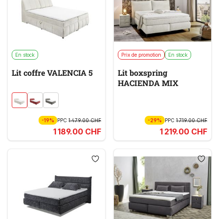
En stock
Prix de promotion
En stock
Lit coffre VALENCIA 5
Lit boxspring
HACIENDA MIX
-19%
PPC
1 479.00 CHF
-29%
PPC
1 719.00 CHF
1 189.00 CHF
1 219.00 CHF