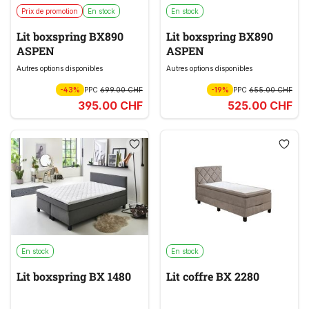
Prix de promotion
En stock
En stock
Lit boxspring BX890
Lit boxspring BX890
ASPEN
ASPEN
Autres options disponibles
Autres options disponibles
-43%
PPC
699.00 CHF
-19%
PPC
655.00 CHF
395.00 CHF
525.00 CHF
En stock
En stock
Lit boxspring BX 1480
Lit coffre BX 2280