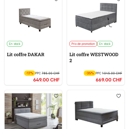
En stock
Prix de promotion
En stock
Lit coffre DAKAR
Lit coffre WESTWOOD
2
-17%
PPC
785.00 CHF
-35%
PPC
1 045.00 CHF
649.00 CHF
669.00 CHF