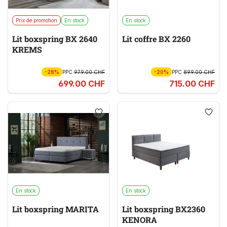
Prix de promotion
En stock
En stock
Lit boxspring BX 2640
Lit coffre BX 2260
KREMS
-28%
PPC
979.00 CHF
-20%
PPC
899.00 CHF
699.00 CHF
715.00 CHF
En stock
En stock
Lit boxspring MARITA
Lit boxspring BX2360
KENORA