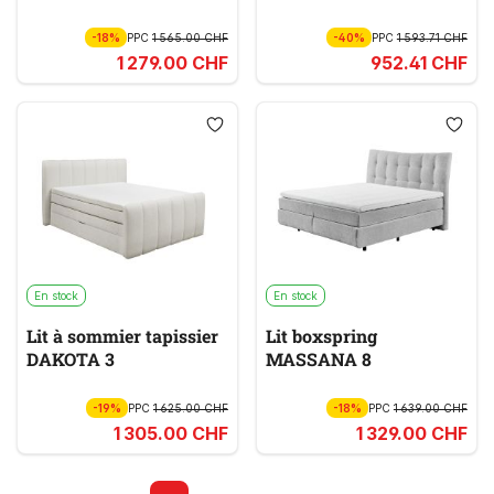
-18%
PPC
1 565.00 CHF
-40%
PPC
1 593.71 CHF
1 279.00 CHF
952.41 CHF
En stock
En stock
Lit à sommier tapissier
Lit boxspring
DAKOTA 3
MASSANA 8
-19%
PPC
1 625.00 CHF
-18%
PPC
1 639.00 CHF
1 305.00 CHF
1 329.00 CHF