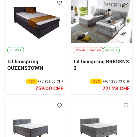
En stock
Prix de promotion
En stock
Lit boxspring
Lit boxspring BREGENZ
QUEENSTOWN
2
-18%
PPC
929.00 CHF
-38%
PPC
1 255.73 CHF
759.00 CHF
771.28 CHF