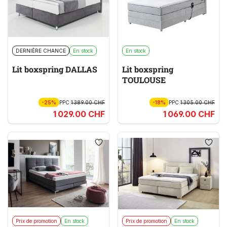
DERNIÈRE CHANCE
En stock
En stock
Lit boxspring DALLAS
Lit boxspring
TOULOUSE
-25%
PPC
1 389.00 CHF
-18%
PPC
1 305.00 CHF
1 029.00 CHF
1 069.00 CHF
Prix de promotion
En stock
Prix de promotion
En stock