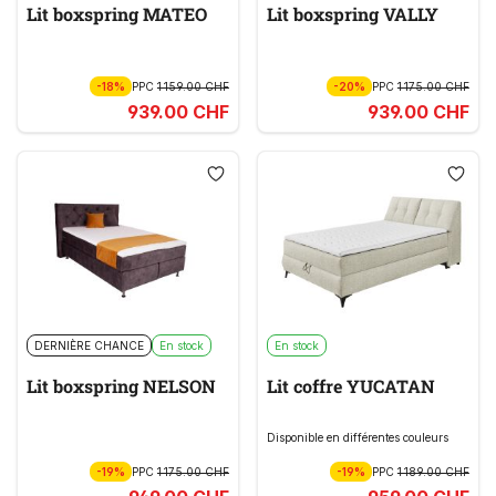
Lit boxspring MATEO
Lit boxspring VALLY
-18%
PPC
1 159.00 CHF
-20%
PPC
1 175.00 CHF
939.00 CHF
939.00 CHF
DERNIÈRE CHANCE
En stock
En stock
Lit boxspring NELSON
Lit coffre YUCATAN
Disponible en différentes couleurs
-19%
PPC
1 175.00 CHF
-19%
PPC
1 189.00 CHF