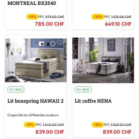
MONTREAL BX2540
-19%
PPC
979.00 CHF
-35%
PPC
1 013.08 CHF
785.00 CHF
649.10 CHF
En stock
En stock
Lit boxspring HAWAII 2
Lit coffre NENA
Disponible en différentes couleurs
-19%
PPC
1 045.00 CHF
-18%
PPC
1 029.00 CHF
839.00 CHF
839.00 CHF