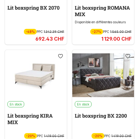
Lit boxspring BX 2070
Lit boxspring ROMANA
MIX
Disponible en différentes couleurs
-48%
PPC
1 342.39 CHF
-27%
PPC
1 565.00 CHF
692.43 CHF
1 129.00 CHF
En stock
En stock
Lit boxspring KIRA
Lit boxspring BX 2200
MIX
-20%
PPC
1 419.00 CHF
-20%
PPC
1 419.00 CHF