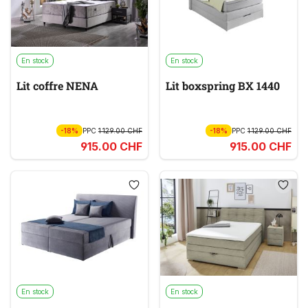
En stock
En stock
Lit coffre NENA
Lit boxspring BX 1440
-18%
PPC
1 129.00 CHF
-18%
PPC
1 129.00 CHF
915.00 CHF
915.00 CHF
En stock
En stock