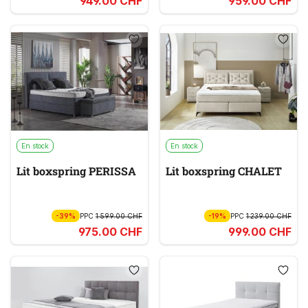
949.00 CHF
959.00 CHF
En stock
En stock
Lit boxspring PERISSA
Lit boxspring CHALET
-39%
PPC
1 599.00 CHF
-19%
PPC
1 239.00 CHF
975.00 CHF
999.00 CHF