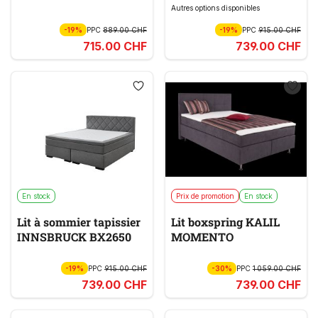
Autres options disponibles
-19%
PPC
889.00 CHF
-19%
PPC
915.00 CHF
715.00 CHF
739.00 CHF
En stock
Prix de promotion
En stock
Lit à sommier tapissier
Lit boxspring KALIL
INNSBRUCK BX2650
MOMENTO
-19%
PPC
915.00 CHF
-30%
PPC
1 059.00 CHF
739.00 CHF
739.00 CHF