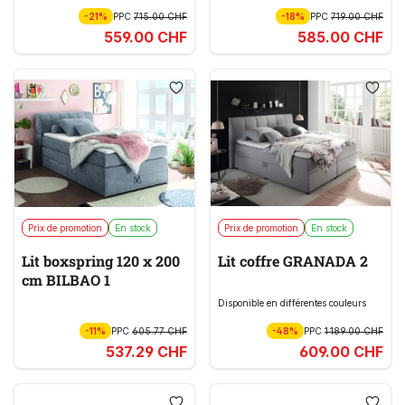
-21%
PPC
715.00 CHF
-18%
PPC
719.00 CHF
559.00 CHF
585.00 CHF
Prix de promotion
En stock
Prix de promotion
En stock
Lit boxspring 120 x 200
Lit coffre GRANADA 2
cm BILBAO 1
Disponible en différentes couleurs
-11%
PPC
605.77 CHF
-48%
PPC
1 189.00 CHF
537.29 CHF
609.00 CHF