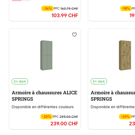
-36%
PPC
163.79 CHF
-18%
P
103.99 CHF
1
En stock
En stock
Armoire à chaussures ALICE
Armoire à chaussu
SPRINGS
SPRINGS
Disponible en différentes couleurs
Disponible en différente
-20%
PPC
299.00 CHF
-20%
P
239.00 CHF
23