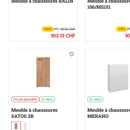
Meuble à chaussures BALIN
Meuble à chaussur
106/MS151
-66%
PPC
311.12 CHF
-19%
P
103.13 CHF
1
Prix de promotion
En stock
En stock
Meuble à chaussures
Meuble à chaussur
SATOS 2B
MERANO