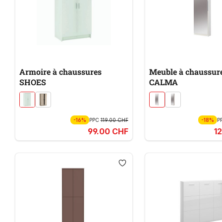
Armoire à chaussures
Meuble à chaussur
SHOES
CALMA
-16%
PPC
119.00 CHF
-18%
P
99.00 CHF
1