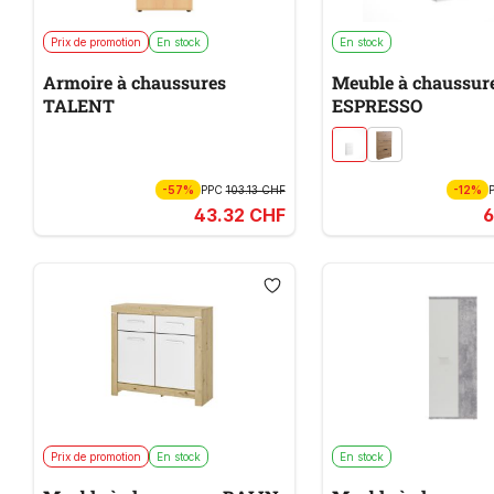
Prix de promotion
En stock
En stock
Armoire à chaussures
Meuble à chaussur
TALENT
ESPRESSO
-57%
PPC
103.13 CHF
-12%
43.32 CHF
6
Prix de promotion
En stock
En stock