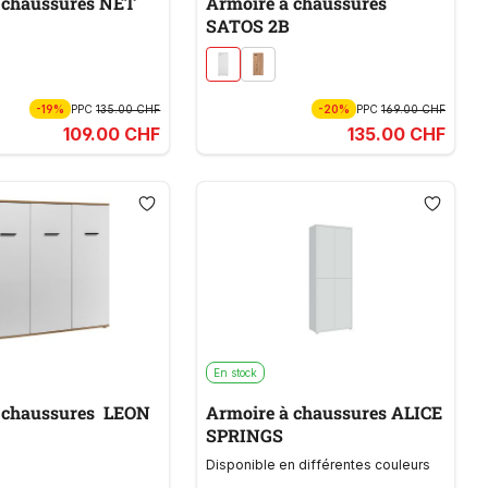
Meuble à chaussures NET
Armoire à chaussures
SATOS 2B
-19%
PPC
135.00 CHF
-20%
PPC
169.00 CHF
109.00 CHF
135.00 CHF
En stock
 chaussures LEON
Armoire à chaussures ALICE
SPRINGS
Disponible en différentes couleurs