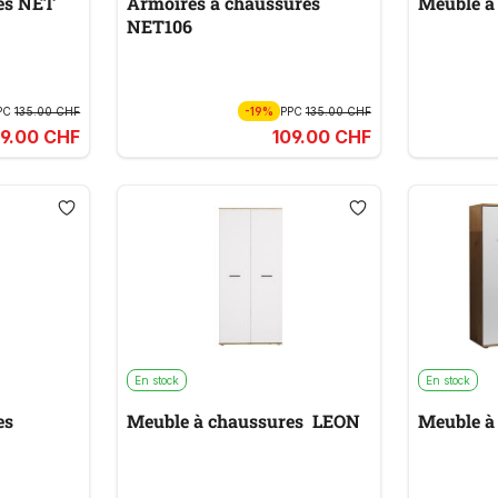
es NET
Armoires à chaussures
NET106
PC
135.00 CHF
-19%
PPC
135.00 CHF
09.00 CHF
109.00 CHF
En stock
En stock
es
Meuble à chaussures LEON
Meuble à