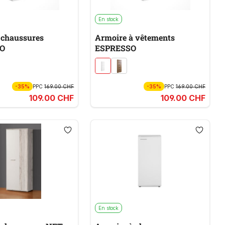
En stock
 chaussures
Armoire à vêtements
O
ESPRESSO
-35%
PPC
169.00 CHF
-35%
PPC
169.00 CHF
109.00 CHF
109.00 CHF
En stock