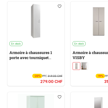
En stock
En stock
Armoire à chaussures 1
Armoire à chaussu
porte avec tourniquet
VISBY
MULTIRAUMKONZEPT
-20%
PPC
349.00 CHF
-19%
P
279.00 CHF
3