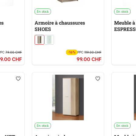
En stock
En stock
es
Armoire à chaussures
Meuble à
SHOES
ESPRESS
PPC
79.00 CHF
-16%
PPC
119.00 CHF
9.00 CHF
99.00 CHF
En stock
En stock