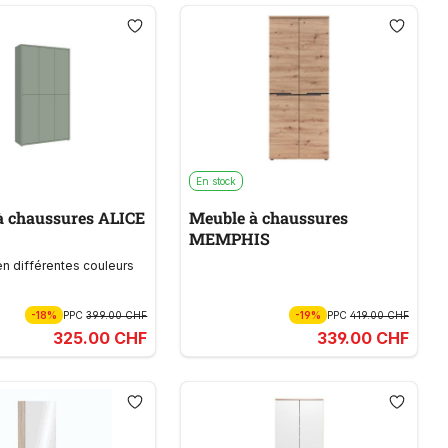
En stock
à chaussures ALICE
Meuble à chaussures
MEMPHIS
en différentes couleurs
-18%
PPC
399.00 CHF
-19%
PPC
419.00 CHF
325.00 CHF
339.00 CHF