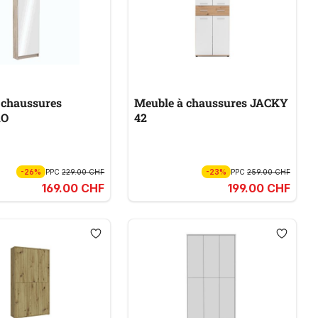
 chaussures
Meuble à chaussures JACKY
RO
42
-26%
PPC
229.00 CHF
-23%
PPC
259.00 CHF
169.00 CHF
199.00 CHF