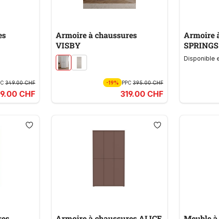
es
Armoire à chaussures
Armoire 
VISBY
SPRINGS
Disponible 
PC
349.00 CHF
-19%
PPC
395.00 CHF
9.00 CHF
319.00 CHF
res
Armoire à chaussures ALICE
Meuble à