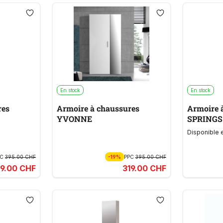
En stock
En stock
res
Armoire à chaussures
Armoire 
YVONNE
SPRINGS
Disponible 
PC
395.00 CHF
-19%
PPC
395.00 CHF
19.00 CHF
319.00 CHF