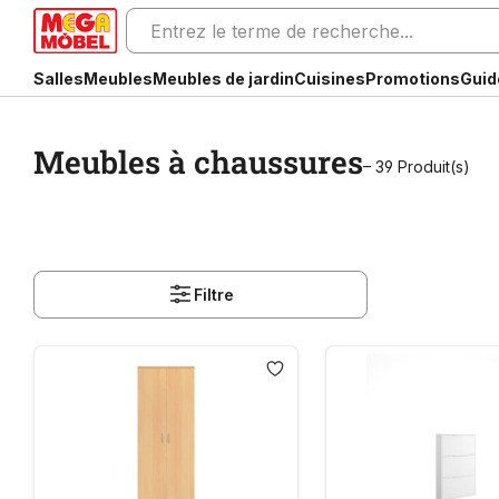
Salles
Meubles
Meubles de jardin
Cuisines
Promotions
Guid
Meubles à chaussures
– 39 Produit(s)
Filtre