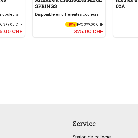
SPRINGS
02A
s couleurs
Disponible en différentes couleurs
PC
399.00 CHF
-18%
PPC
399.00 CHF
5.00 CHF
325.00 CHF
Service
Station de collecte