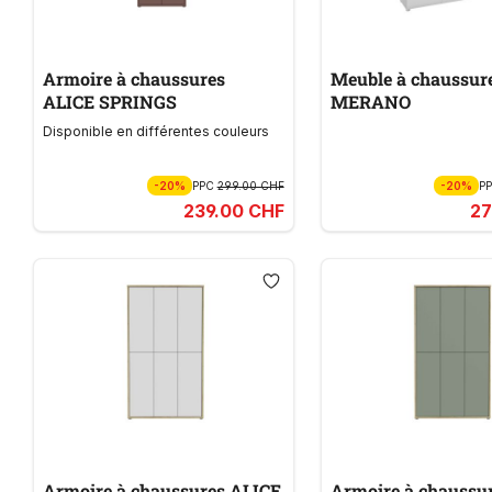
Armoire à chaussures
Meuble à chaussur
ALICE SPRINGS
MERANO
Disponible en différentes couleurs
-20%
PPC
299.00 CHF
-20%
P
239.00 CHF
27
Armoire à chaussures ALICE
Armoire à chaussu