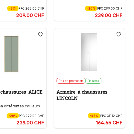
-21%
PPC
265.00 CHF
-20%
PPC
299.00 CHF
209.00 CHF
239.00 CHF
Prix de promotion
En stock
 chaussures ALICE
Armoire à chaussures
LINCOLN
en différentes couleurs
-20%
PPC
299.00 CHF
-47%
PPC
311.12 CHF
239.00 CHF
164.65 CHF