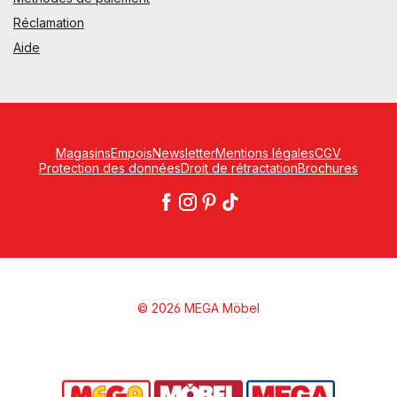
Réclamation
Aide
Magasins
Empois
Newsletter
Mentions légales
CGV
Protection des données
Droit de rétractation
Brochures
© 2026 MEGA Möbel