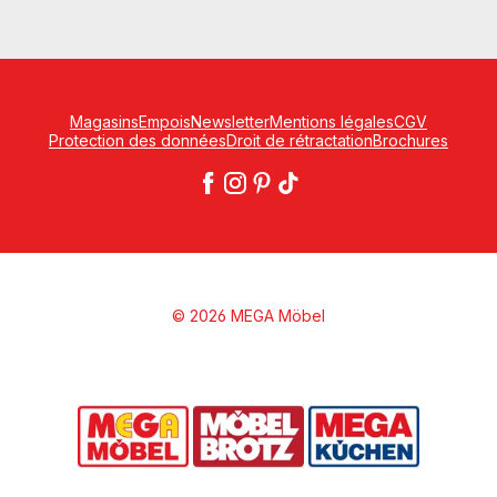
Magasins
Empois
Newsletter
Mentions légales
CGV
Protection des données
Droit de rétractation
Brochures
© 2026 MEGA Möbel