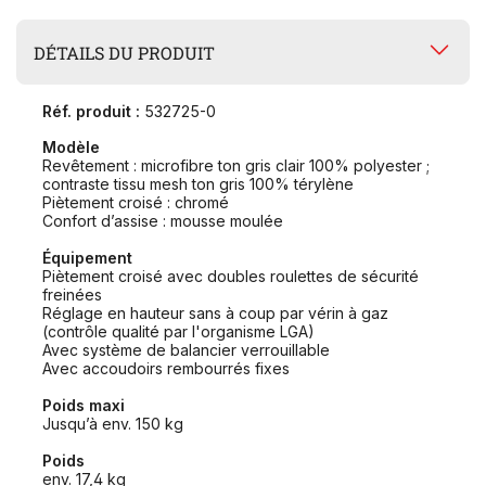
DÉTAILS DU PRODUIT
Réf. produit :
532725-0
Modèle
Revêtement : microfibre ton gris clair 100% polyester ;
contraste tissu mesh ton gris 100% térylène
Piètement croisé : chromé
Confort d’assise : mousse moulée
Équipement
Piètement croisé avec doubles roulettes de sécurité
freinées
Réglage en hauteur sans à coup par vérin à gaz
(contrôle qualité par l'organisme LGA)
Avec système de balancier verrouillable
Avec accoudoirs rembourrés fixes
Poids maxi
Jusqu’à env. 150 kg
Poids
env. 17,4 kg