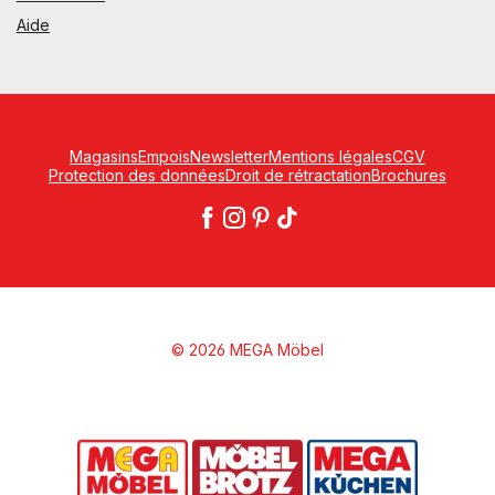
Aide
Magasins
Empois
Newsletter
Mentions légales
CGV
Protection des données
Droit de rétractation
Brochures
© 2026 MEGA Möbel