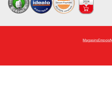
Magasins
Empois
N