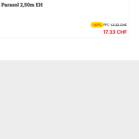
Parasol 2,50m EH
P
-60%
PPC
43.32 CHF
17.33 CHF