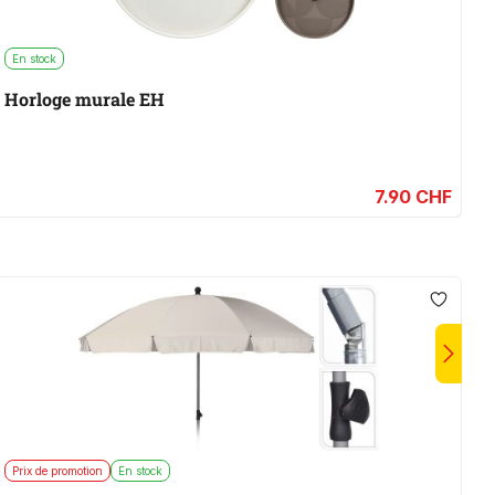
En stock
Horloge murale EH
7.90 CHF
Prix de promotion
En stock
P