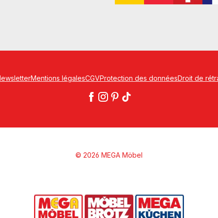
ewsletter
Mentions légales
CGV
Protection des données
Droit de rétr
© 2026 MEGA Möbel