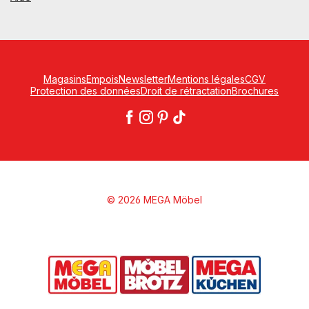
Magasins
Empois
Newsletter
Mentions légales
CGV
Protection des données
Droit de rétractation
Brochures
© 2026 MEGA Möbel