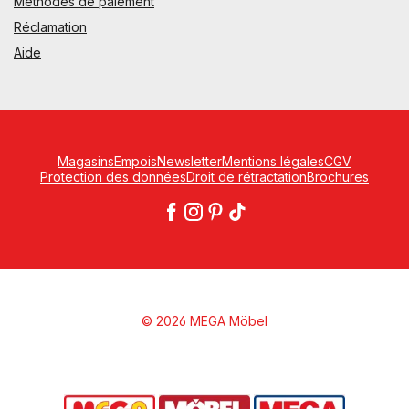
Méthodes de paiement
Réclamation
Aide
Magasins
Empois
Newsletter
Mentions légales
CGV
Protection des données
Droit de rétractation
Brochures
© 2026 MEGA Möbel