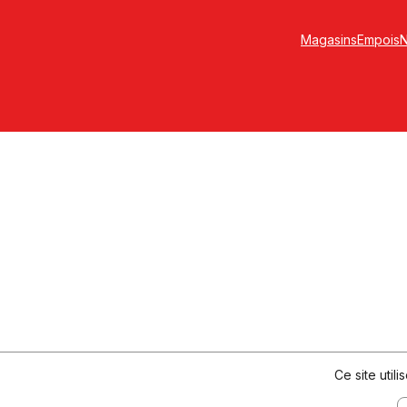
Magasins
Empois
N
Ce site util