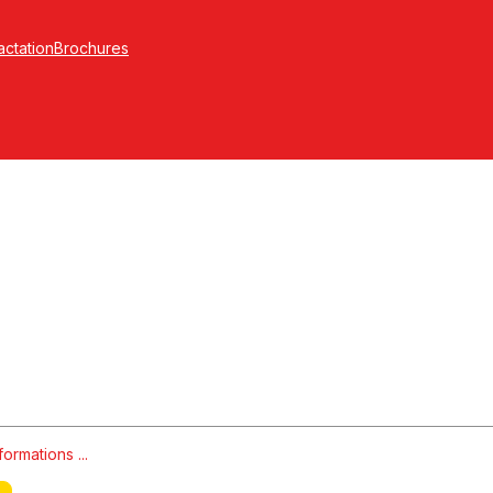
actation
Brochures
formations ...