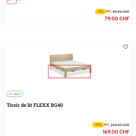
-11%
PPC
89.00 CHF
79.00 CHF
En stock
Tiroir de lit FLEXX BG40
-19%
PPC
209.00 CHF
169.00 CHF