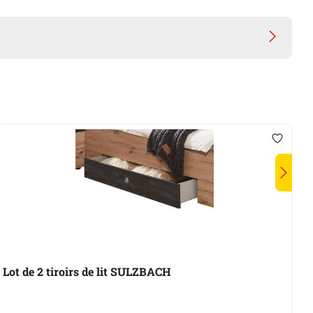
P
Lot de 2 tiroirs de lit SULZBACH
M