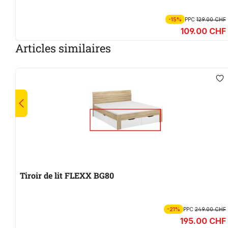
-15%
PPC
129.00 CHF
109.00 CHF
Articles similaires
Tiroir de lit FLEXX BG80
-21%
PPC
249.00 CHF
195.00 CHF