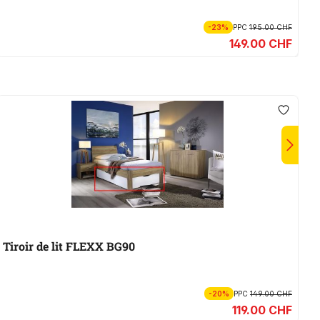
-23%
PPC
195.00 CHF
149.00 CHF
Tiroir de lit FLEXX BG90
L
-20%
PPC
149.00 CHF
119.00 CHF