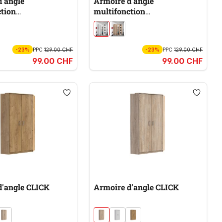
d'angle
Armoire d'angle
tion
multifonction
AUMKONZEPT
MULTIRAUMKONZEPT
-23%
PPC
129.00 CHF
-23%
PPC
129.00 CHF
99.00 CHF
99.00 CHF
d'angle CLICK
Armoire d’angle CLICK