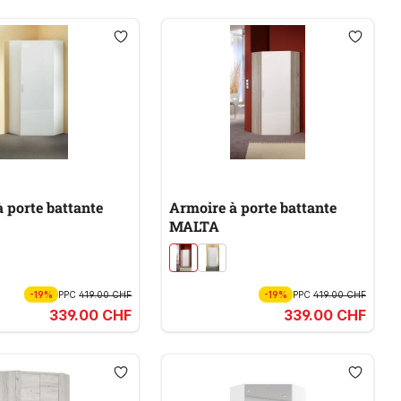
 porte battante
Armoire à porte battante
MALTA
-19%
PPC
419.00 CHF
-19%
PPC
419.00 CHF
339.00 CHF
339.00 CHF