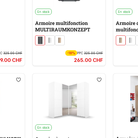
En stock
En stock
Armoire multifonction
Armoire 
MULTIRAUMKONZEPT
multifonc
EPT
MULTIR
PC
325.00 CHF
-18%
PPC
325.00 CHF
9.00 CHF
265.00 CHF
En stock