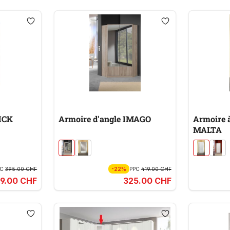
LICK
Armoire d'angle IMAGO
Armoire à
MALTA
PC
395.00 CHF
-22%
PPC
419.00 CHF
19.00 CHF
325.00 CHF