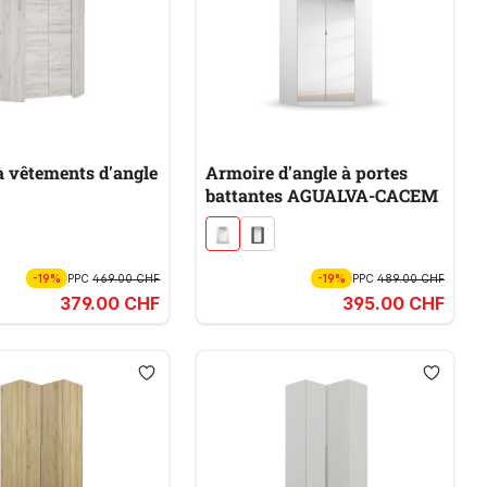
à vêtements d'angle
Armoire d'angle à portes
battantes AGUALVA-CACEM
-19%
PPC
469.00 CHF
-19%
PPC
489.00 CHF
379.00 CHF
395.00 CHF