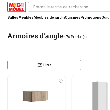
Salles
Meubles
Meubles de jardin
Cuisines
Promotions
Guid
Armoires d'angle
– 76 Produit(s)
Filtre