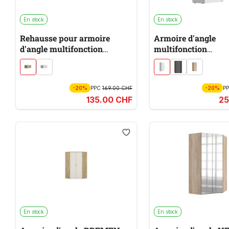
En stock
En stock
Rehausse pour armoire
Armoire d'angle
d'angle multifonction
multifonction
MULTIRAUMKONZEPT
MULTIRAUMKONZ
-20%
PPC
169.00 CHF
-20%
P
135.00 CHF
25
En stock
En stock