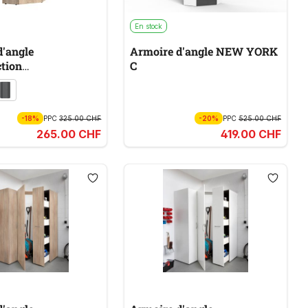
En stock
d'angle
Armoire d'angle NEW YORK
tion
C
AUMKONZEPT
-18%
PPC
325.00 CHF
-20%
PPC
525.00 CHF
265.00 CHF
419.00 CHF