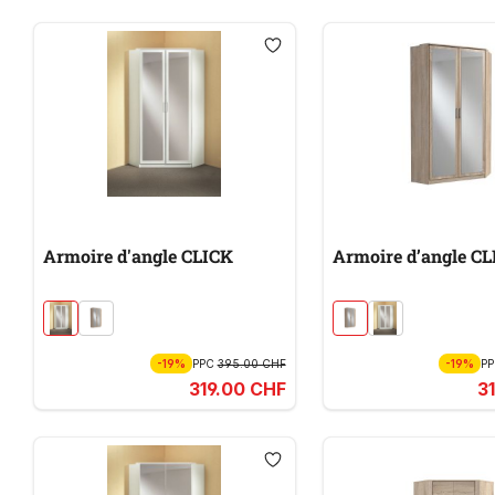
Armoire d'angle CLICK
Armoire d’angle C
-19%
PPC
395.00 CHF
-19%
P
319.00 CHF
3