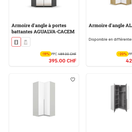
Armoire d'angle à portes
Armoire d'angle 
battantes AGUALVA-CACEM
Disponible en différente
-19%
PPC
489.00 CHF
-20%
P
395.00 CHF
42