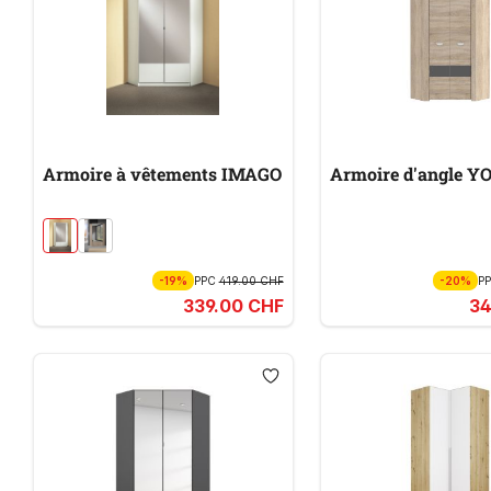
Armoire à vêtements IMAGO
Armoire d'angle Y
-19%
PPC
419.00 CHF
-20%
P
339.00 CHF
34