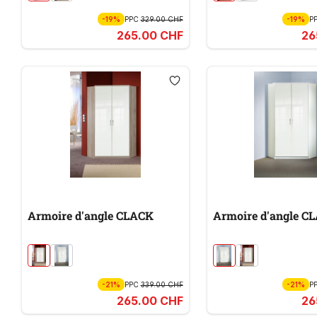
-19%
PPC
329.00 CHF
-19%
P
265.00 CHF
26
Armoire d'angle CLACK
Armoire d'angle C
-21%
PPC
339.00 CHF
-21%
P
265.00 CHF
26