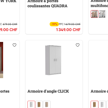
Armoire 
NEW YORK
Armoire à portes
multifonc
coulissantes QUADRA
MULTIR
PC
679.00 CHF
-19%
PPC
1 679.00 CHF
9.00 CHF
1 349.00 CHF
ortes
Armoire d'angle CLICK
Armoire 