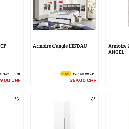
OOP
Armoire d'angle LINDAU
Armoire 
ANGEL
PC
439.00 CHF
-18%
PPC
455.00 CHF
9.00 CHF
369.00 CHF