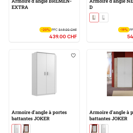
Armoire d'angle BREMEN-
Armoire d'angle 
EXTRA
D
-20%
PPC
549.00 CHF
-19%
P
439.00 CHF
54
Armoire d'angle à portes
Armoire d'angle à p
battantes JOKER
battantes JOKER