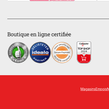
Boutique en ligne certifiée
Magasins
Empois
N