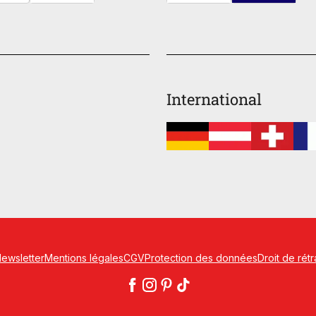
International
ewsletter
Mentions légales
CGV
Protection des données
Droit de rétr