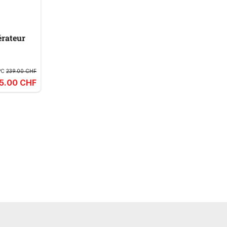
érateur
PC
239.00 CHF
95.00 CHF