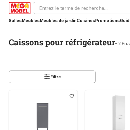
Salles
Meubles
Meubles de jardin
Cuisines
Promotions
Guid
Caissons pour réfrigérateur
– 2 Prod
Filtre