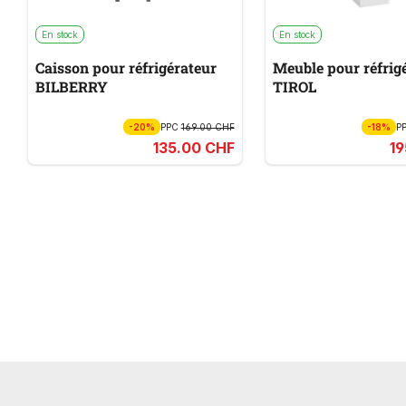
En stock
En stock
Caisson pour réfrigérateur
Meuble pour réfrig
BILBERRY
TIROL
-20%
PPC
169.00 CHF
-18%
P
135.00 CHF
1