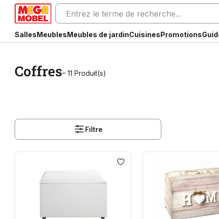
Salles
Meubles
Meubles de jardin
Cuisines
Promotions
Guid
Coffres
– 11 Produit(s)
Filtre