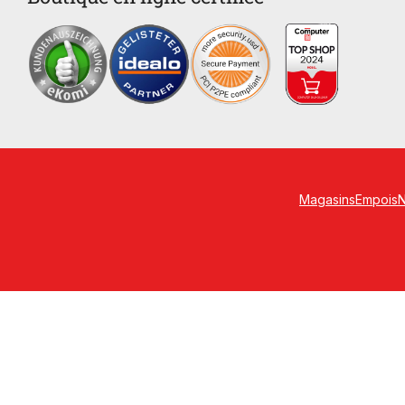
Magasins
Empois
N