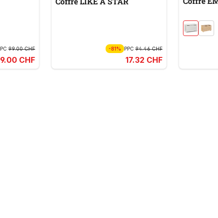
Coffre E
Coffre LIKE A STAR
PPC
99.00 CHF
-81%
PPC
94.46 CHF
9.00 CHF
17.32 CHF