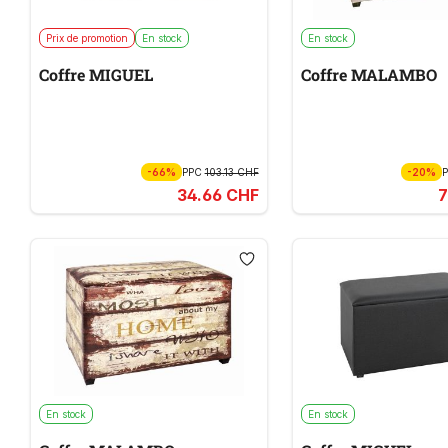
Prix de promotion
En stock
En stock
Coffre MIGUEL
Coffre MALAMBO
-66%
PPC
103.13 CHF
-20%
34.66 CHF
7
En stock
En stock