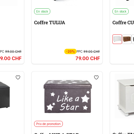
En stock
En stock
Coffre TULUA
Coffre C
PPC
99.00 CHF
-20%
PPC
99.00 CHF
9.00 CHF
79.00 CHF
Prix de promotion