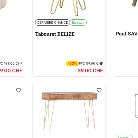
DERNIÈRE CHANCE
En stock
Pouf SA
Tabouret BELIZE
PC
149.00 CHF
-33%
PPC
59.00 CHF
09.00 CHF
39.00 CHF