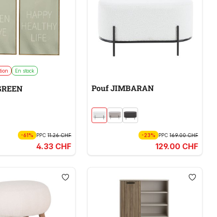
tion
En stock
Pouf JIMBARAN
 GREEN
-61%
PPC
11.26 CHF
-23%
PPC
169.00 CHF
4.33 CHF
129.00 CHF