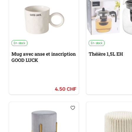
En stock
En stock
Mug avec anse et inscription
Théière 1,5L EH
GOOD LUCK
4.50 CHF