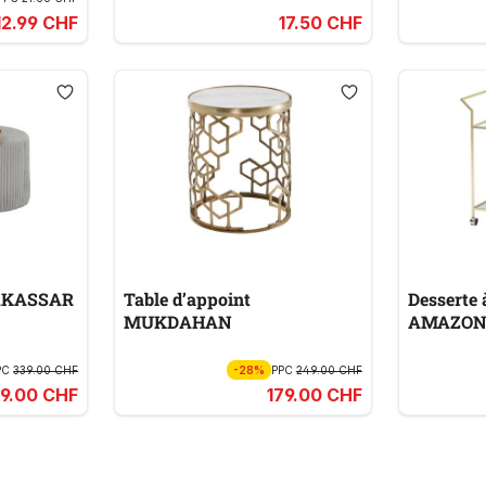
12.99 CHF
17.50 CHF
MAKASSAR
Table d’appoint
Desserte 
MUKDAHAN
AMAZON
PC
339.00 CHF
-28%
PPC
249.00 CHF
9.00 CHF
179.00 CHF