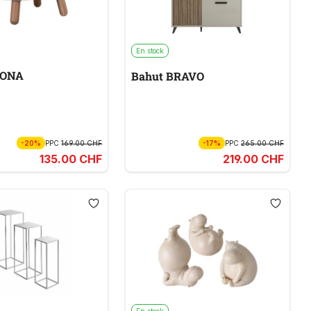
En stock
VONA
Bahut BRAVO
-20%
PPC
169.00 CHF
-17%
PPC
265.00 CHF
135.00 CHF
219.00 CHF