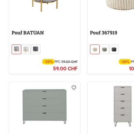
Pouf BATUAN
Pouf 367919
-25%
PPC
79.00 CHF
-26%
P
59.00 CHF
1