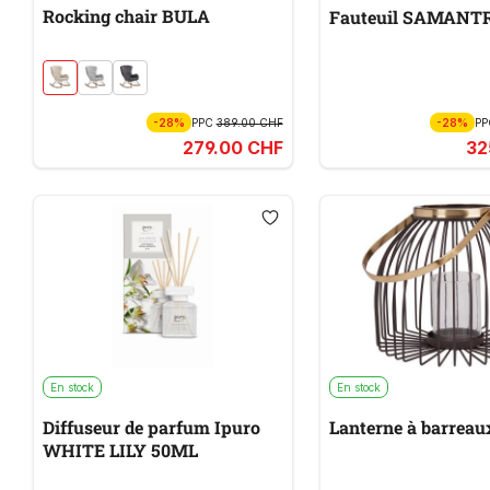
Rocking chair BULA
Fauteuil SAMANT
-28%
PPC
389.00 CHF
-28%
P
279.00 CHF
32
En stock
En stock
Diffuseur de parfum Ipuro
Lanterne à barrea
WHITE LILY 50ML