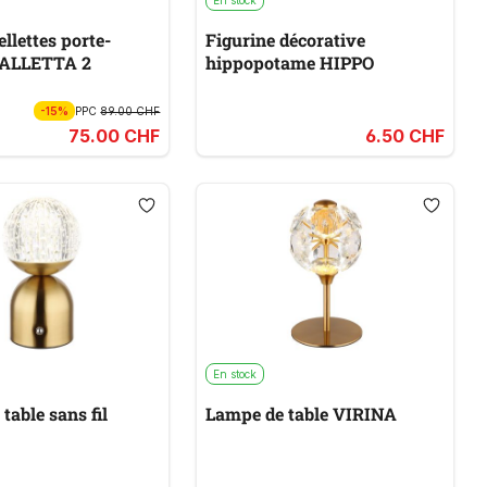
En stock
ellettes porte-
Figurine décorative
VALLETTA 2
hippopotame HIPPO
-15%
PPC
89.00 CHF
75.00 CHF
6.50 CHF
En stock
table sans fil
Lampe de table VIRINA