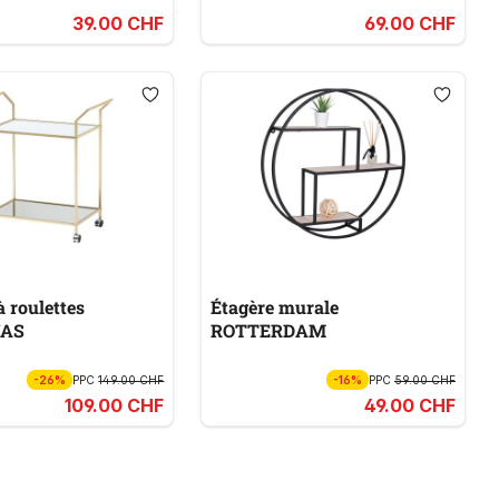
39.00 CHF
69.00 CHF
à roulettes
Étagère murale
AS
ROTTERDAM
-26%
PPC
149.00 CHF
-16%
PPC
59.00 CHF
109.00 CHF
49.00 CHF