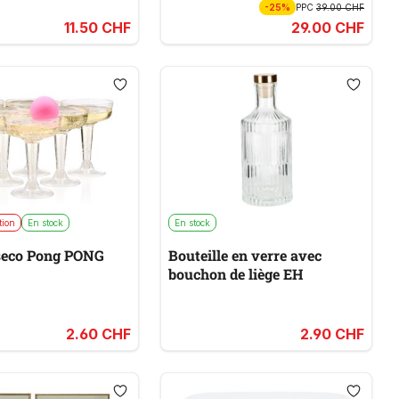
-25%
PPC
39.00 CHF
11.50 CHF
29.00 CHF
tion
En stock
En stock
seco Pong PONG
Bouteille en verre avec
bouchon de liège EH
2.60 CHF
2.90 CHF