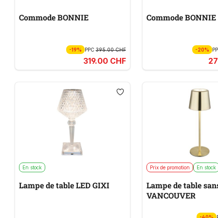
Commode BONNIE
Commode BONNIE
-19%
PPC
395.00 CHF
-20%
P
319.00 CHF
27
En stock
Prix de promotion
En stock
Lampe de table LED GIXI
Lampe de table sans
VANCOUVER
-40%