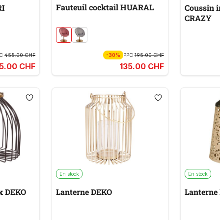
Fauteuil cocktail HUARAL
RI
Coussin i
CRAZY
PC
455.00 CHF
-30%
PPC
195.00 CHF
5.00 CHF
135.00 CHF
En stock
En stock
ux DEKO
Lanterne DEKO
Lanterne