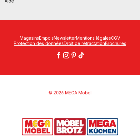
Aide
Magasins
Empois
Newsletter
Mentions légales
CGV
Protection des données
Droit de rétractation
Brochures
© 2026 MEGA Möbel