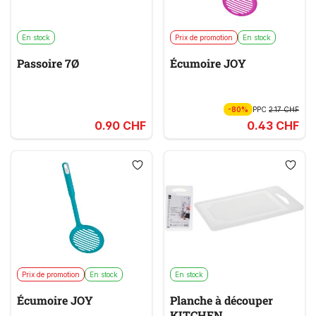
En stock
Prix de promotion
En stock
Passoire 7Ø
Écumoire JOY
-80%
PPC
2.17 CHF
0.90 CHF
0.43 CHF
Prix de promotion
En stock
En stock
Écumoire JOY
Planche à découper
KITCHEN