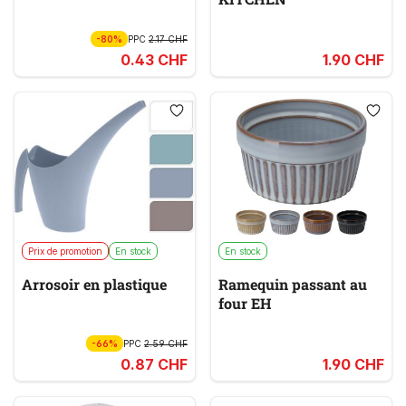
-80%
PPC
2.17 CHF
0.43 CHF
1.90 CHF
Prix de promotion
En stock
En stock
Arrosoir en plastique
Ramequin passant au
four EH
-66%
PPC
2.59 CHF
0.87 CHF
1.90 CHF