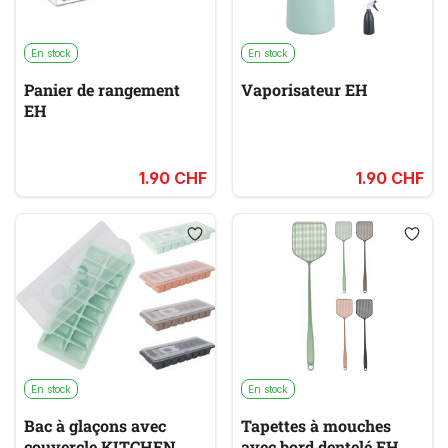
En stock
En stock
Panier de rangement
Vaporisateur EH
EH
1.90 CHF
1.90 CHF
En stock
En stock
Bac à glaçons avec
Tapettes à mouches
couvercle KITCHEN
avec bord dentelé EH