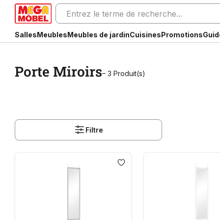
Salles
Meubles
Meubles de jardin
Cuisines
Promotions
Guid
Porte Miroirs
– 3 Produit(s)
Filtre