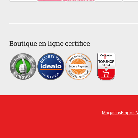
Boutique en ligne certifiée
Magasins
Empois
N