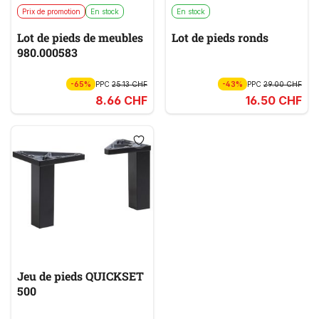
Prix de promotion
En stock
En stock
Lot de pieds de meubles
Lot de pieds ronds
980.000583
-65%
PPC
25.13 CHF
-43%
PPC
29.00 CHF
8.66 CHF
16.50 CHF
Jeu de pieds QUICKSET
500