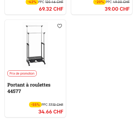
-42%
PPC
120.46 CHF
-20%
PPC
49.00 CHF
69.32 CHF
39.00 CHF
Prix de promotion
Portant à roulettes
44577
-55%
PPC
77.13 CHF
34.66 CHF