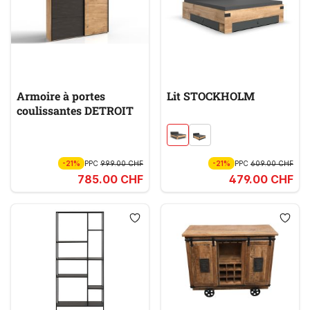
Armoire à portes
Lit STOCKHOLM
coulissantes DETROIT
-21%
PPC
999.00 CHF
-21%
PPC
609.00 CHF
785.00 CHF
479.00 CHF