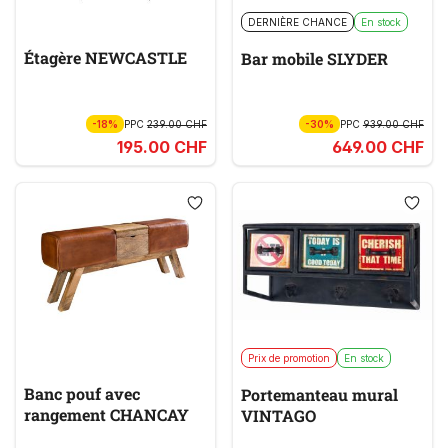
DERNIÈRE CHANCE
En stock
Étagère NEWCASTLE
Bar mobile SLYDER
-18%
PPC
239.00 CHF
-30%
PPC
939.00 CHF
195.00 CHF
649.00 CHF
Prix de promotion
En stock
Banc pouf avec
Portemanteau mural
rangement CHANCAY
VINTAGO