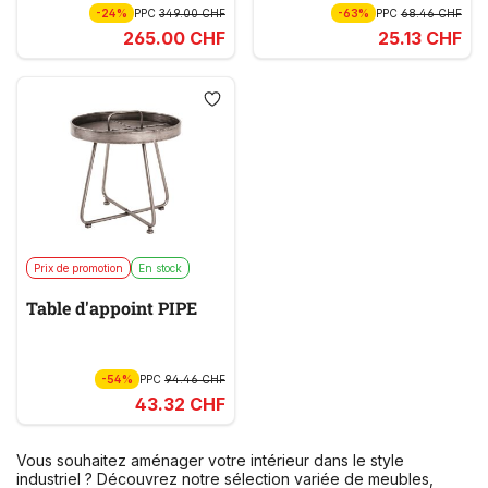
-24%
PPC
349.00 CHF
-63%
PPC
68.46 CHF
265.00 CHF
25.13 CHF
Prix de promotion
En stock
Table d'appoint PIPE
-54%
PPC
94.46 CHF
43.32 CHF
Vous souhaitez aménager votre intérieur dans le style
industriel ? Découvrez notre sélection variée de meubles,