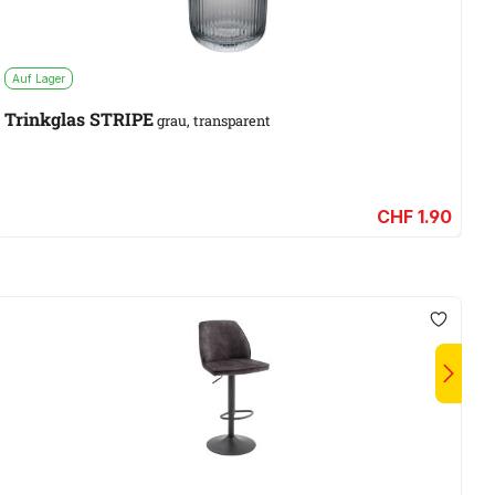
Auf Lager
W
Trinkglas STRIPE
K
grau, transparent
CHF 1.90