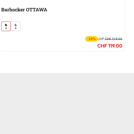
Barhocker OTTAWA
S
-20%
UVP
CHF 149.00
CHF 119.00