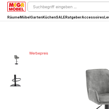
Räume
Möbel
Garten
Küchen
SALE
Ratgeber
Accessoires
Le
Werbepreis