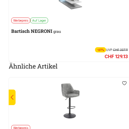
Werbepreis
Auf Lager
Bartisch NEGRONI
grau
-61%
UVP
CHF 337.11
CHF 129.13
Ähnliche Artikel
Werbepreis