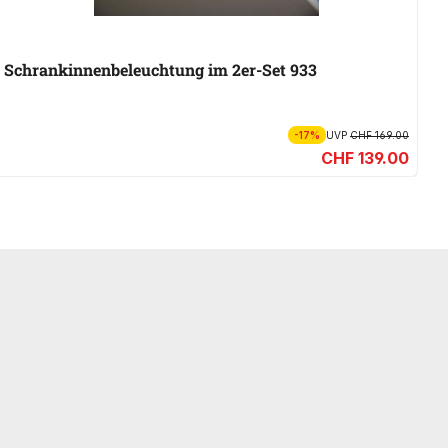
Schrankinnenbeleuchtung im 2er-Set 933
S
-17%
UVP
CHF 169.00
CHF 139.00