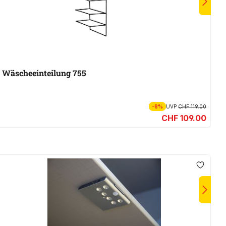
Wäscheeinteilung 755
K
-8%
UVP
CHF 119.00
CHF 109.00