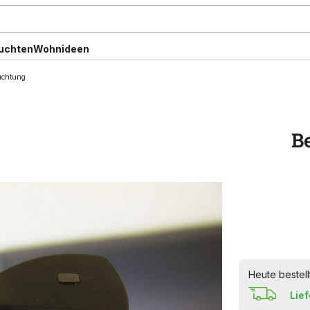
uchten
Wohnideen
uchtung
B
Heute bestell
Lie