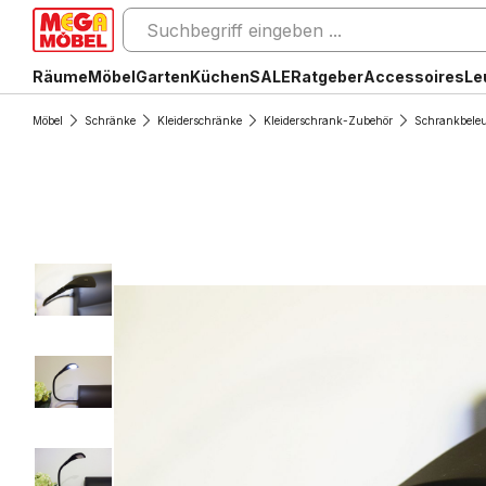
Räume
Möbel
Garten
Küchen
SALE
Ratgeber
Accessoires
Le
Möbel
Schränke
Kleiderschränke
Kleiderschrank-Zubehör
Schrankbele