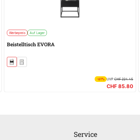
Werbepreis
Auf Lager
Beistelltisch EVORA
-61%
UVP
CHF 224.45
CHF 85.80
Service