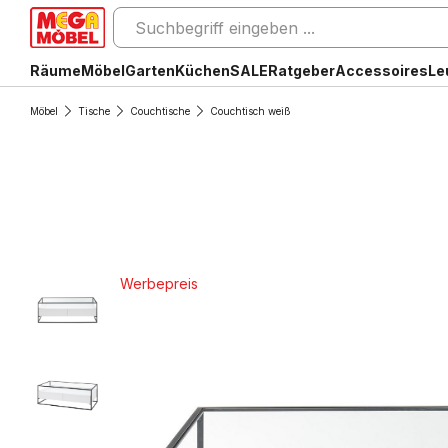
Räume
Möbel
Garten
Küchen
SALE
Ratgeber
Accessoires
Le
Möbel
Tische
Couchtische
Couchtisch weiß
Werbepreis