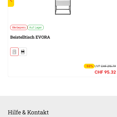
Werbepreis
Auf Lager
Beistelltisch EVORA
-55%
UVP
CHF 215.79
CHF 95.32
Hilfe & Kontakt