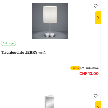
Auf Lager
A
Tischleuchte JERRY
V
weiß
-33%
UVP
CHF 19.50
CHF 13.00