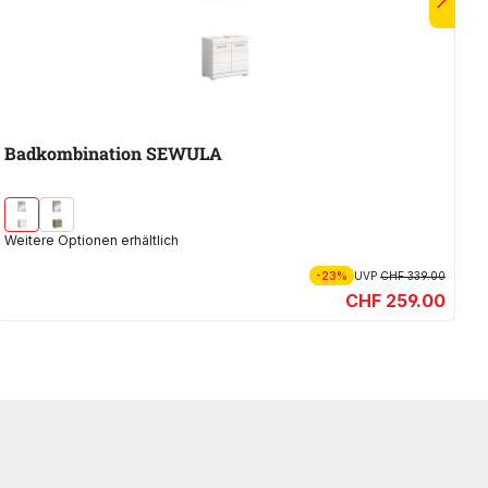
Badkombination SEWULA
B
Weitere Optionen erhältlich
-23%
UVP
CHF 339.00
CHF 259.00