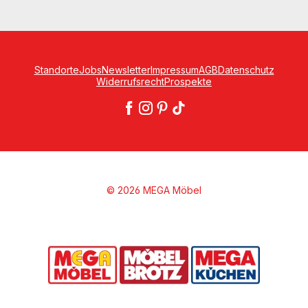
Standorte
Jobs
Newsletter
Impressum
AGB
Datenschutz
Widerrufsrecht
Prospekte
© 2026 MEGA Möbel