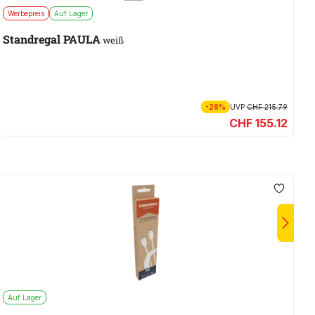
Werbepreis
Auf Lager
W
Standregal PAULA
U
weiß
-28%
UVP
CHF 215.79
CHF 155.12
Auf Lager
A