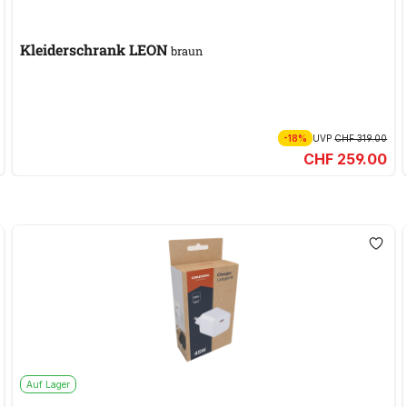
Kleiderschrank LEON
braun
-18%
UVP
CHF 319.00
CHF 259.00
Auf Lager