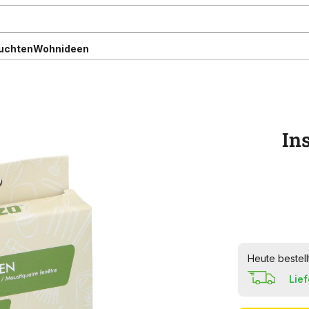
uchten
Wohnideen
In
Heute bestell
Lie