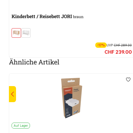
Kinderbett / Reisebett JORI
braun
-17%
UVP
CHF 289.00
CHF 239.00
Ähnliche Artikel
Auf Lager