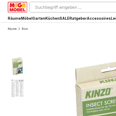
Räume
Möbel
Garten
Küchen
SALE
Ratgeber
Accessoires
Le
Räume
Büro