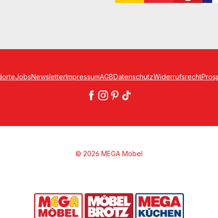
dorte
Jobs
Newsletter
Impressum
AGB
Datenschutz
Widerrufsrecht
Pros
© 2026 MEGA Möbel