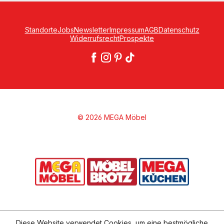
Standorte
Jobs
Newsletter
Impressum
AGB
Datenschutz
Widerrufsrecht
Prospekte
© 2026 MEGA Möbel
Diese Website verwendet Cookies, um eine bestmögliche