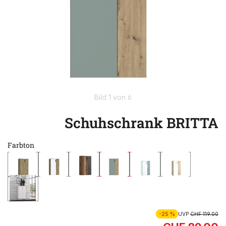
Bild 1 von 6
Schuhschrank BRITTA
Farbton
-25 %
UVP
CHF 119.00