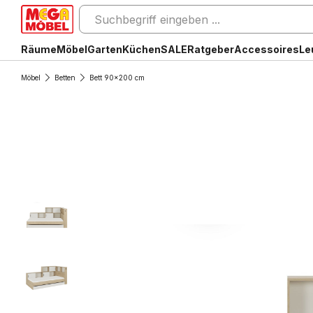
Räume
Möbel
Garten
Küchen
SALE
Ratgeber
Accessoires
Le
Möbel
Betten
Bett 90x200 cm