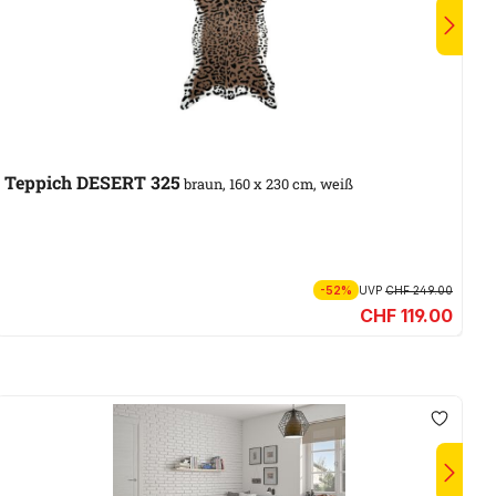
A
Teppich DESERT 325
R
braun, 160 x 230 cm, weiß
g
-52%
UVP
CHF 249.00
CHF 119.00