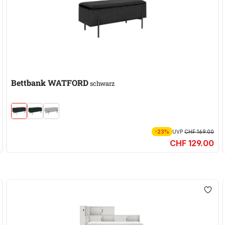
Bettbank WATFORD
schwarz
-23%
UVP
CHF 169.00
CHF 129.00