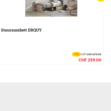
A
Stauraumbett ERQUY
B
-7%
UVP
CHF 279.00
CHF 259.00