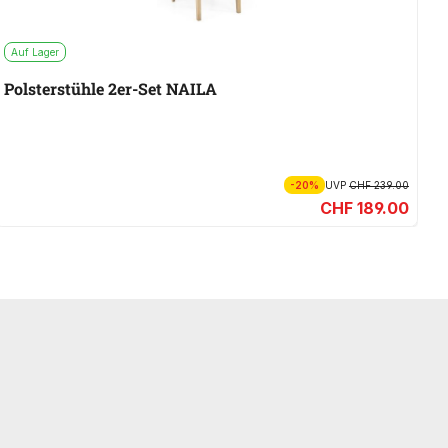
Auf Lager
A
Polsterstühle 2er-Set NAILA
P
In
-20%
UVP
CHF 239.00
CHF 189.00