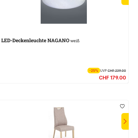
A
LED-Deckenleuchte NAGANO
S
weiß
-25%
UVP
CHF 239.00
CHF 179.00