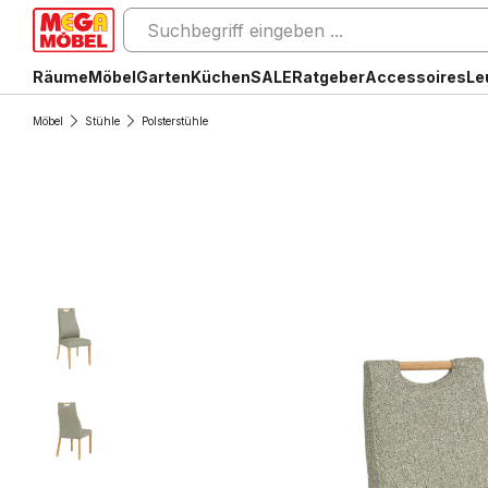
Räume
Möbel
Garten
Küchen
SALE
Ratgeber
Accessoires
Le
Möbel
Stühle
Polsterstühle