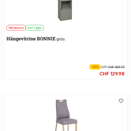
Werbepreis
Auf Lager
Hängevitrine BONNIE
grün
-31%
UVP
CHF 189.79
CHF 129.98