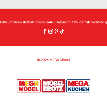
dorte
Jobs
Newsletter
Impressum
AGB
Datenschutz
Widerrufsrecht
Pros
© 2026 MEGA Möbel