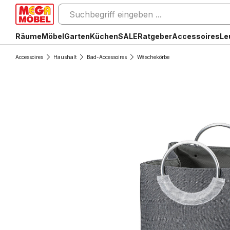
Räume
Möbel
Garten
Küchen
SALE
Ratgeber
Accessoires
Le
Accessoires
Haushalt
Bad-Accessoires
Wäschekörbe