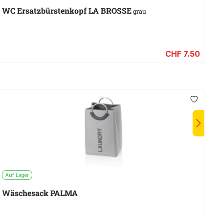
WC Ersatzbürstenkopf LA BROSSE
Z
grau
CHF 7.50
Auf Lager
A
Wäschesack PALMA
W