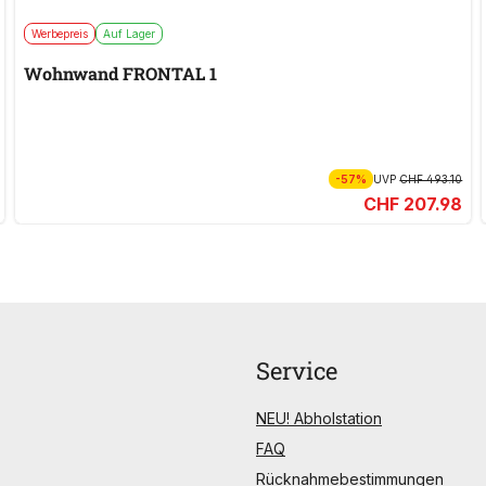
Werbepreis
Auf Lager
Wohnwand FRONTAL 1
-57%
UVP
CHF 493.10
CHF 207.98
Service
NEU! Abholstation
FAQ
Rücknahmebestimmungen