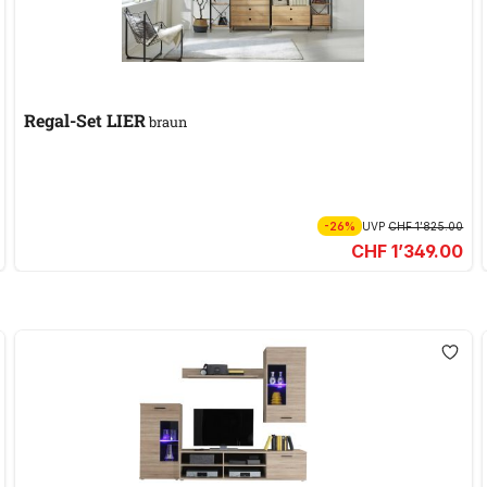
Regal-Set LIER
braun
-26%
UVP
CHF 1’825.00
CHF 1’349.00