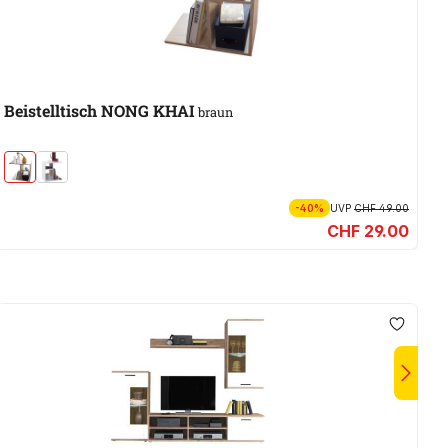
A
Beistelltisch NONG KHAI
C
braun
-40%
UVP
CHF 49.00
CHF 29.00