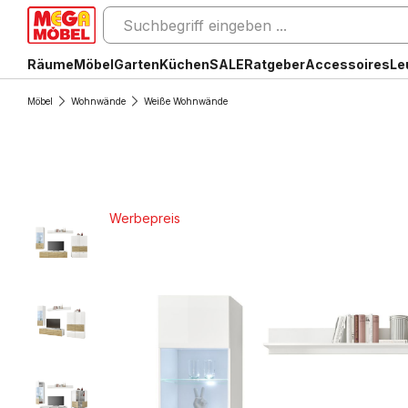
Räume
Möbel
Garten
Küchen
SALE
Ratgeber
Accessoires
Le
Möbel
Wohnwände
Weiße Wohnwände
Werbepreis