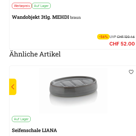
Werbepreis
Auf Lager
Wandobjekt 3tlg. MEHDI
braun
-56%
UVP
CHF 120.46
CHF 52.00
Ähnliche Artikel
Auf Lager
Seifenschale LIANA