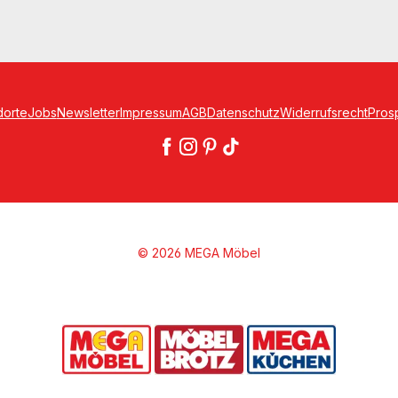
dorte
Jobs
Newsletter
Impressum
AGB
Datenschutz
Widerrufsrecht
Pros
© 2026 MEGA Möbel