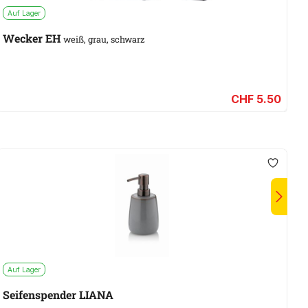
Auf Lager
Wecker EH
weiß, grau, schwarz
CHF 5.50
Auf Lager
A
Seifenspender LIANA
B