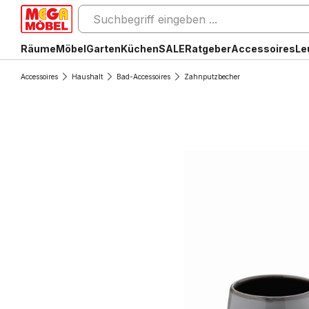
Räume
Möbel
Garten
Küchen
SALE
Ratgeber
Accessoires
Le
Accessoires
Haushalt
Bad-Accessoires
Zahnputzbecher