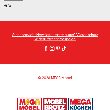
Hilfe
Standorte
Jobs
Newsletter
Impressum
AGB
Datenschutz
Widerrufsrecht
Prospekte
© 2026 MEGA Möbel