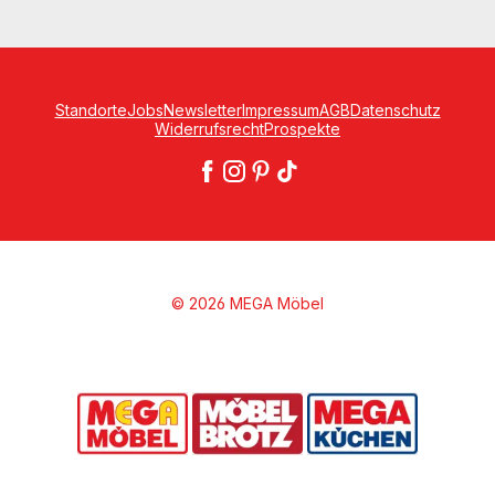
Standorte
Jobs
Newsletter
Impressum
AGB
Datenschutz
Widerrufsrecht
Prospekte
© 2026 MEGA Möbel