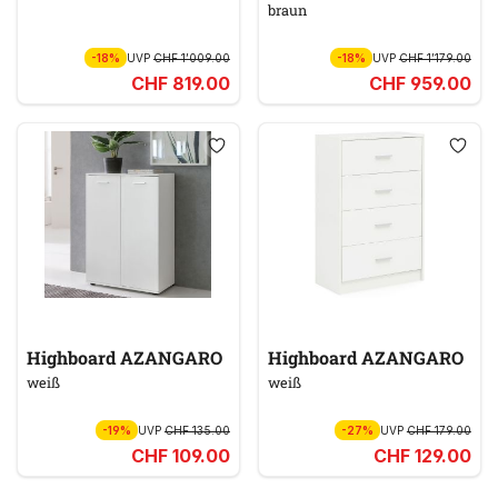
braun
-18%
UVP
CHF 1’009.00
-18%
UVP
CHF 1’179.00
CHF 819.00
CHF 959.00
Highboard AZANGARO
Highboard AZANGARO
weiß
weiß
-19%
UVP
CHF 135.00
-27%
UVP
CHF 179.00
CHF 109.00
CHF 129.00