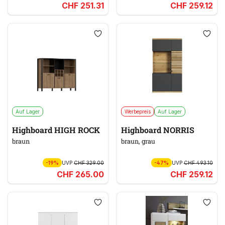
CHF 251.31
CHF 259.12
Auf Lager
Werbepreis
Auf Lager
Highboard HIGH ROCK
Highboard NORRIS
braun
braun, grau
-19%
UVP
CHF 329.00
-47%
UVP
CHF 493.10
CHF 265.00
CHF 259.12