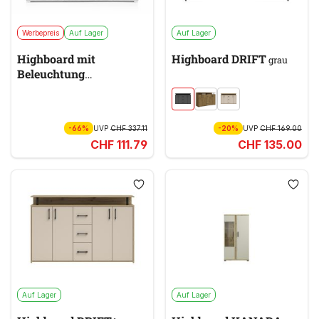
Werbepreis
Auf Lager
Auf Lager
Highboard mit
Highboard DRIFT
grau
Beleuchtung
MOUNTAIN
grau, weiß
-66%
UVP
CHF 337.11
-20%
UVP
CHF 169.00
CHF 111.79
CHF 135.00
Auf Lager
Auf Lager