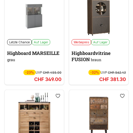
Letzte Chance
Auf Lager
Werbepreis
Auf Lager
Highboard MARSEILLE
Highboardvitrine
FUSION
grau
braun
-23%
UVP
CHF 455.00
-32%
UVP
CHF 562.43
CHF 349.00
CHF 381.30