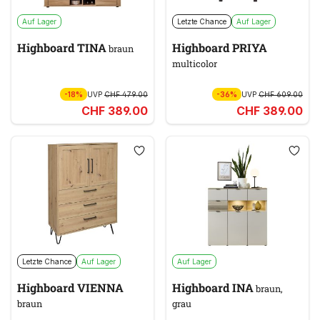
Auf Lager
Letzte Chance
Auf Lager
Highboard TINA
Highboard PRIYA
braun
multicolor
-18%
UVP
CHF 479.00
-36%
UVP
CHF 609.00
CHF 389.00
CHF 389.00
Letzte Chance
Auf Lager
Auf Lager
Highboard VIENNA
Highboard INA
braun,
braun
grau