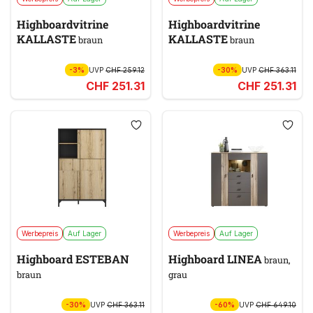
Highboardvitrine
Highboardvitrine
KALLASTE
KALLASTE
braun
braun
-3%
UVP
CHF 259.12
-30%
UVP
CHF 363.11
CHF 251.31
CHF 251.31
Werbepreis
Auf Lager
Werbepreis
Auf Lager
Highboard ESTEBAN
Highboard LINEA
braun,
braun
grau
-30%
UVP
CHF 363.11
-60%
UVP
CHF 649.10