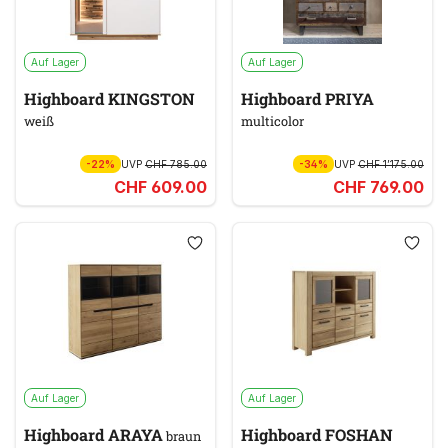
Auf Lager
Auf Lager
Highboard KINGSTON
Highboard PRIYA
weiß
multicolor
-22%
UVP
CHF 785.00
-34%
UVP
CHF 1’175.00
CHF 609.00
CHF 769.00
Auf Lager
Auf Lager
Highboard ARAYA
Highboard FOSHAN
braun