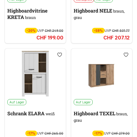
Highboardvitrine
Highboard NELE
braun,
KRETA
braun
grau
-20%
UVP
CHF 249.00
-58%
UVP
CHF 501.77
CHF 199.00
CHF 207.12
Auf Lager
Auf Lager
Schrank ELARA
Highboard TEXEL
weiß
braun,
grau
-17%
UVP
CHF 265.00
-17%
UVP
CHF 279.00