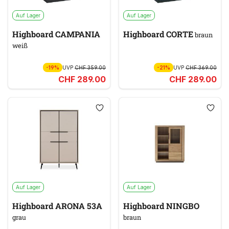
Auf Lager
Auf Lager
Highboard CAMPANIA
Highboard CORTE
braun
weiß
-19%
UVP
CHF 359.00
-21%
UVP
CHF 369.00
CHF 289.00
CHF 289.00
Auf Lager
Auf Lager
Highboard ARONA 53A
Highboard NINGBO
grau
braun