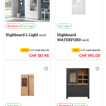
Werbepreis
Auf Lager
Auf Lager
Highboard L-Light
Highboard
weiß
WATERFORD
weiß
-53%
UVP
CHF 394.31
-18%
UVP
CHF 239.00
CHF 181.98
CHF 195.00
Auf Lager
Werbepreis
Auf Lager