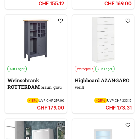
CHF 155.12
CHF 169.00
Auf Lager
Werbepreis
Auf Lager
Weinschrank
Highboard AZANGARO
ROTTERDAM
braun, grau
weiß
-18%
UVP
CHF 219.00
-25%
UVP
CHF 233.12
CHF 179.00
CHF 173.31