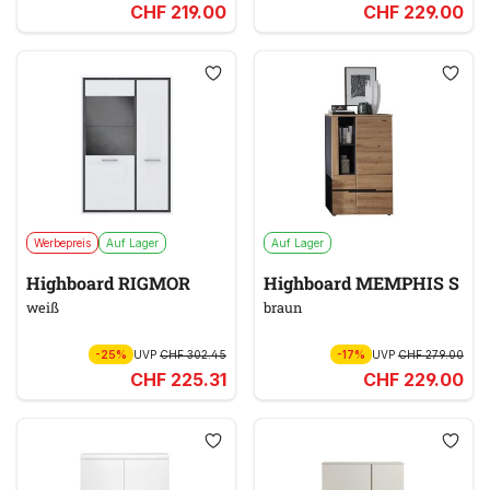
CHF 219.00
CHF 229.00
Werbepreis
Auf Lager
Auf Lager
Highboard RIGMOR
Highboard MEMPHIS S
weiß
braun
-25%
UVP
CHF 302.45
-17%
UVP
CHF 279.00
CHF 225.31
CHF 229.00