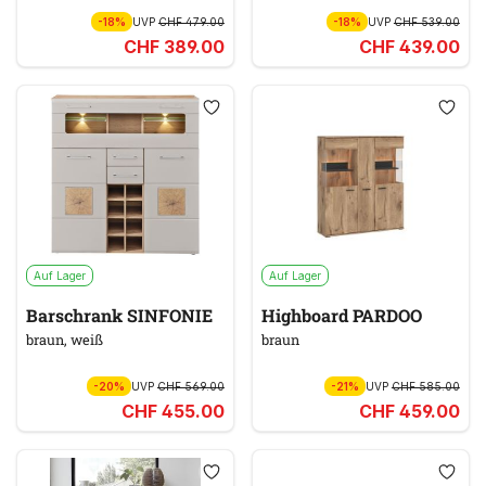
-18%
UVP
CHF 479.00
-18%
UVP
CHF 539.00
CHF 389.00
CHF 439.00
Auf Lager
Auf Lager
Barschrank SINFONIE
Highboard PARDOO
braun, weiß
braun
-20%
UVP
CHF 569.00
-21%
UVP
CHF 585.00
CHF 455.00
CHF 459.00