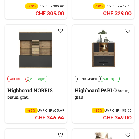
-20%
UVP
CHF 389.00
-19%
UVP
CHF 409.00
CHF 309.00
CHF 329.00
Werbepreis
Auf Lager
Letzte Chance
Auf Lager
Highboard NORRIS
Highboard PABLO
braun,
braun, grau
grau
-48%
UVP
CHF 675.09
-23%
UVP
CHF 455.00
CHF 346.64
CHF 349.00