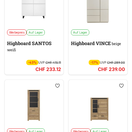
Werbepreis
Auf Lager
Auf Lager
Highboard SANTOS
Highboard VINCE
beige
weiß
-43%
UVP
CHF 415.11
-17%
UVP
CHF 289.00
CHF 233.12
CHF 239.00
Werbepreis
Auf Lager
Werbepreis
Auf Lager