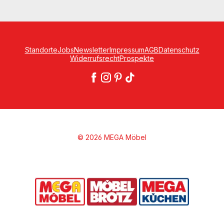
Standorte
Jobs
Newsletter
Impressum
AGB
Datenschutz
Widerrufsrecht
Prospekte
© 2026 MEGA Möbel