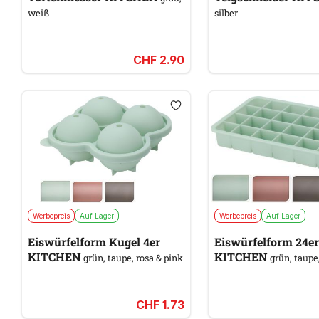
weiß
silber
CHF 2.90
Werbepreis
Auf Lager
Werbepreis
Auf Lager
Eiswürfelform Kugel 4er
Eiswürfelform 24er
KITCHEN
KITCHEN
grün, taupe, rosa & pink
grün, taupe,
CHF 1.73