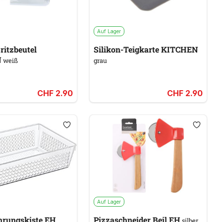
Auf Lager
ritzbeutel
Silikon-Teigkarte KITCHEN
N
weiß
grau
CHF 2.90
CHF 2.90
Auf Lager
rungskiste EH
Pizzaschneider Beil EH
silber,