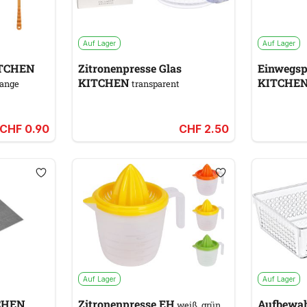
Auf Lager
Auf Lager
ITCHEN
Zitronenpresse Glas
Einwegsp
KITCHEN
KITCHE
range
transparent
CHF 0.90
CHF 2.50
Auf Lager
Auf Lager
TCHEN
Zitronenpresse EH
Aufbewah
weiß, grün,