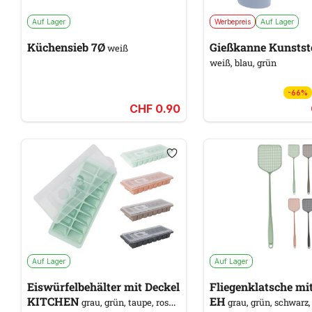
Auf Lager
Werbepreis
Auf Lager
Küchensieb 7Ø
Gießkanne Kunstst
weiß
weiß, blau, grün
-66%
CHF 0.90
Auf Lager
Auf Lager
Eiswürfelbehälter mit Deckel
Fliegenklatsche mi
KITCHEN
EH
grau, grün, taupe, rosa
grau, grün, schwarz,