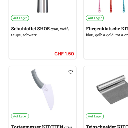
Auf Lager
Auf Lager
Schuhlöffel SHOE
Fliegenklatsche K
grau, weiß,
taupe, schwarz
blau, gelb & gold, rot & o
CHF 1.50
Auf Lager
Auf Lager
Tortenmesser KITCHEN
Teigschneider KI
grau,