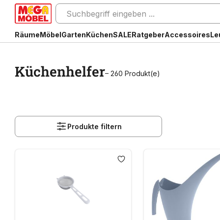
Räume
Möbel
Garten
Küchen
SALE
Ratgeber
Accessoires
Le
Küchenhelfer
– 260 Produkt(e)
Produkte filtern