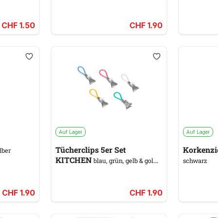
CHF 1.50
CHF 1.90
Auf Lager
Auf Lager
Tücherclips 5er Set
lber
KITCHEN
blau, grün, gelb & gold,
schwarz
rot & orange
CHF 1.90
CHF 1.90