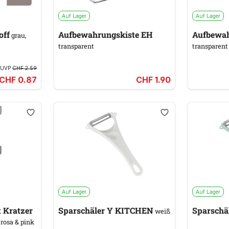
Auf Lager
Auf Lager
off
Aufbewahrungskiste EH
Aufbewah
grau,
transparent
transparent
UVP
CHF 2.59
CHF 0.87
CHF 1.90
Auf Lager
Auf Lager
t Kratzer
Sparschäler Y KITCHEN
Sparschä
weiß
 rosa & pink